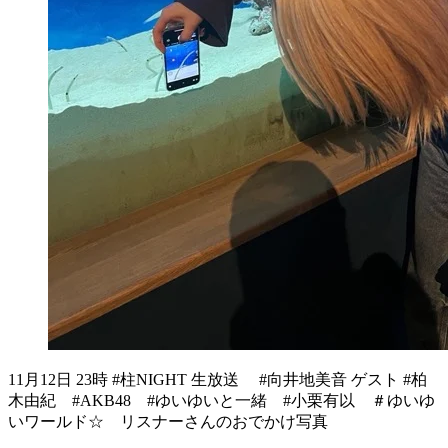
11月12日 23時 #柱NIGHT 生放送 #向井地美音 ゲスト #柏
木由紀 #AKB48 #ゆいゆいと一緒 #小栗有以 ＃ゆいゆ
いワールド☆ リスナーさんのおでかけ写真