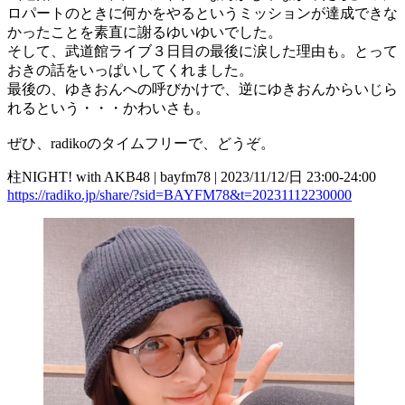
ロパートのときに何かをやるというミッションが達成できな
かったことを素直に謝るゆいゆいでした。
そして、武道館ライブ３日目の最後に涙した理由も。とって
おきの話をいっぱいしてくれました。
最後の、ゆきおんへの呼びかけで、逆にゆきおんからいじら
れるという・・・かわいさも。
ぜひ、radikoのタイムフリーで、どうぞ。
柱NIGHT! with AKB48 | bayfm78 | 2023/11/12/日 23:00-24:00
https://radiko.jp/share/?sid=BAYFM78&t=20231112230000