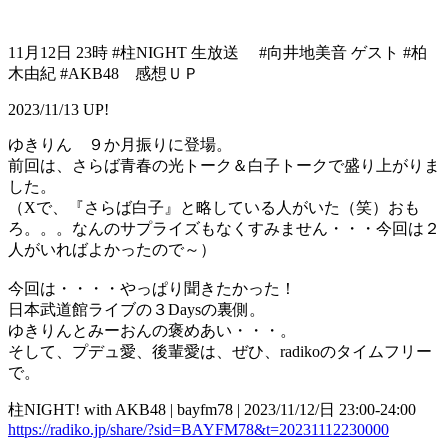
11月12日 23時 #柱NIGHT 生放送 #向井地美音 ゲスト #柏
木由紀 #AKB48 感想ＵＰ
2023/11/13 UP!
ゆきりん ９か月振りに登場。
前回は、さらば青春の光トーク＆白子トークで盛り上がりま
した。
（Xで、『さらば白子』と略している人がいた（笑）おも
ろ。。。なんのサプライズもなくすみません・・・今回は２
人がいればよかったので～）
今回は・・・・やっぱり聞きたかった！
日本武道館ライブの３Daysの裏側。
ゆきりんとみーおんの褒めあい・・・。
そして、プデュ愛、後輩愛は、ぜひ、radikoのタイムフリー
で。
柱NIGHT! with AKB48 | bayfm78 | 2023/11/12/日 23:00-24:00
https://radiko.jp/share/?sid=BAYFM78&t=20231112230000