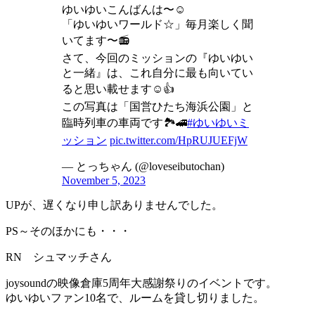
ゆいゆいこんばんは〜☺️
「ゆいゆいワールド☆」毎月楽しく聞
いてます〜📻
さて、今回のミッションの『ゆいゆい
と一緒』は、これ自分に最も向いてい
ると思い載せます☺️👍
この写真は「国営ひたち海浜公園」と
臨時列車の車両です🏞🚄
#ゆいゆいミ
ッション
pic.twitter.com/HpRUJUEFjW
— とっちゃん (@loveseibutochan)
November 5, 2023
UPが、遅くなり申し訳ありませんでした。
PS～そのほかにも・・・
RN シュマッチさん
joysoundの映像倉庫5周年大感謝祭りのイベントです。
ゆいゆいファン10名で、ルームを貸し切りました。