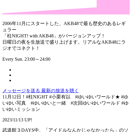
2006年11月にスタートした、AKB48で最も歴史のあるレギ
ュラー
「柱NIGHT! with AKB48」がバージョンアップ！
日曜日の夜を生放送で盛り上げます。リアルなAKB48にラ
ジオでコネクト！
Every Sun. 23:00～24:00
メッセージを送る
最新の放送を聴く
11月12日！#柱NIGHT #小栗有以 #ゆいゆいワールド★ #ゆ
いゆい写真 #ゆいゆいと一緒 #次回ゆいゆいワールド #ゆ
いゆいミッション
2023/11/13 UP!
武道館３DAYS中、「アイドルなんかじゃなかったら」のソ