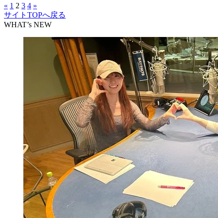
«
1
2
3
4
»
サイトTOPへ戻る
WHAT’s NEW