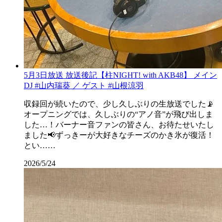
5月3日放送 放送後記【柱NIGHT! with AKB48】 メイン
DJ #山内瑞葵 ／ ゲスト #山根涼羽
収録回が続いたので、少し久しぶりの生放送でした📡
オープニングでは、久しぶりの“アノ音”が飛び出しま
した…！バーナー音ファンの皆さん、お待たせいたし
ました📢ずっきーが大好きなチーズのかき氷が復活！
とい……
2026/5/24