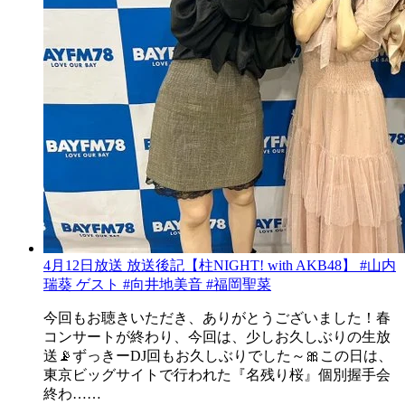
4月12日放送 放送後記【柱NIGHT! with AKB48】 #山内
瑞葵 ゲスト #向井地美音 #福岡聖菜
今回もお聴きいただき、ありがとうございました！春
コンサートが終わり、今回は、少しお久しぶりの生放
送📡ずっきーDJ回もお久しぶりでした～🎀この日は、
東京ビッグサイトで行われた『名残り桜』個別握手会
終わ……