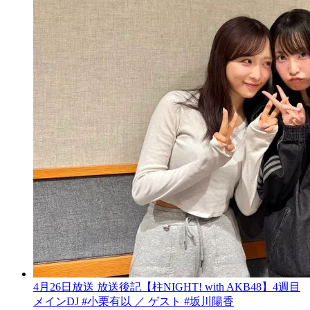
4月26日放送 放送後記【柱NIGHT! with AKB48】4週目
メインDJ #小栗有以 ／ ゲスト #坂川陽香