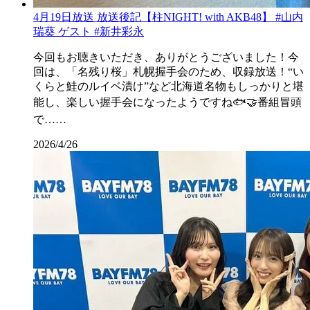
4月19日放送 放送後記【柱NIGHT! with AKB48】 #山内
瑞葵 ゲスト #新井彩永
今回もお聴きいただき、ありがとうございました！今
回は、「名残り桜」札幌握手会のため、収録放送！“い
くらと鮭のルイベ漬け”など北海道名物もしっかりと堪
能し、楽しい握手会になったようですね🐟🤝番組冒頭
で……
2026/4/26