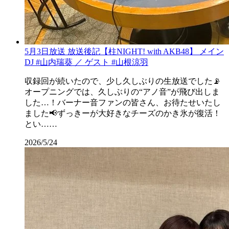
5月3日放送 放送後記【柱NIGHT! with AKB48】 メイン
DJ #山内瑞葵 ／ ゲスト #山根涼羽
収録回が続いたので、少し久しぶりの生放送でした📡
オープニングでは、久しぶりの“アノ音”が飛び出しま
した…！バーナー音ファンの皆さん、お待たせいたし
ました📢ずっきーが大好きなチーズのかき氷が復活！
とい……
2026/5/24