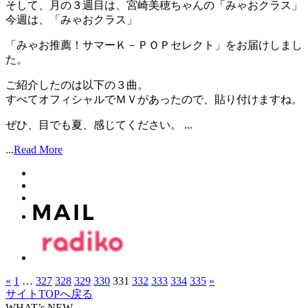
そして、月の３週目は、宮崎美穂ちゃんの「みゃおクラス」
今週は、「みゃおクラス」
「みゃお推薦！サマーＫ－ＰＯＰセレクト」をお届けしまし
た。
ご紹介したのは以下の３曲。
すべてオフィシャルでＭＶがあったので、貼り付けますね。
ぜひ、目でも夏、感じてください。 ...
...
Read More
«
1
…
327
328
329
330
331
332
333
334
335
»
サイトTOPへ戻る
WHAT’s NEW