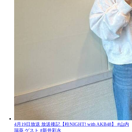
4月19日放送 放送後記【柱NIGHT! with AKB48】 #山内
瑞葵 ゲスト #新井彩永