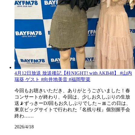
4月12日放送 放送後記【柱NIGHT! with AKB48】 #山内
瑞葵 ゲスト #向井地美音 #福岡聖菜
今回もお聴きいただき、ありがとうございました！春
コンサートが終わり、今回は、少しお久しぶりの生放
送📡ずっきーDJ回もお久しぶりでした～🎀この日は、
東京ビッグサイトで行われた『名残り桜』個別握手会
終わ……
2026/4/18