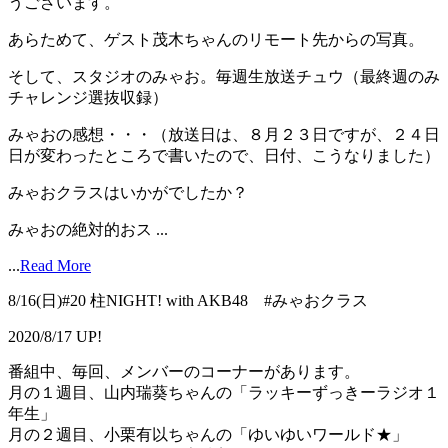
うございます。
あらためて、ゲスト茂木ちゃんのリモート先からの写真。
そして、スタジオのみゃお。毎週生放送チュウ（最終週のみ
チャレンジ選抜収録）
みゃおの感想・・・（放送日は、８月２３日ですが、２４日
日が変わったところで書いたので、日付、こうなりました）
みゃおクラスはいかがでしたか？
みゃおの絶対的おス ...
...
Read More
8/16(日)#20 柱NIGHT! with AKB48 #みゃおクラス
2020/8/17 UP!
番組中、毎回、メンバーのコーナーがあります。
月の１週目、山内瑞葵ちゃんの「ラッキーずっきーラジオ１
年生」
月の２週目、小栗有以ちゃんの「ゆいゆいワールド★」