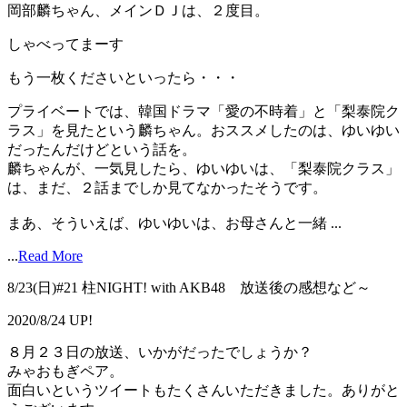
岡部麟ちゃん、メインＤＪは、２度目。
しゃべってまーす
もう一枚くださいといったら・・・
プライベートでは、韓国ドラマ「愛の不時着」と「梨泰院ク
ラス」を見たという麟ちゃん。おススメしたのは、ゆいゆい
だったんだけどという話を。
麟ちゃんが、一気見したら、ゆいゆいは、「梨泰院クラス」
は、まだ、２話までしか見てなかったそうです。
まあ、そういえば、ゆいゆいは、お母さんと一緒 ...
...
Read More
8/23(日)#21 柱NIGHT! with AKB48 放送後の感想など～
2020/8/24 UP!
８月２３日の放送、いかがだったでしょうか？
みゃおもぎペア。
面白いというツイートもたくさんいただきました。ありがと