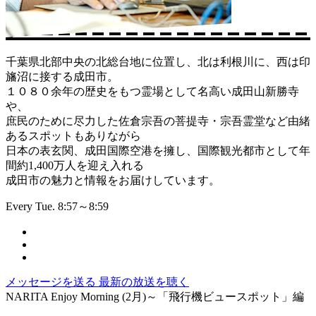
千葉県北部中央の北総台地に位置し、北は利根川に、西は印
旛沼に接する成田市。
１０８０余年の歴史をもつ霊場として名高い成田山新勝寺
や、
庶民のために尽力した佐倉宗吾の菩提寺・宗吾霊堂など由緒
あるスポットもありながら
日本の表玄関、成田国際空港を擁し、国際観光都市として年
間約1,400万人を迎え入れる
成田市の魅力と情報をお届けしています。
Every Tue. 8:57～8:59
メッセージを送る
最新の放送を聴く
NARITA Enjoy Morning (2月)～「飛行機ビュースポット」編