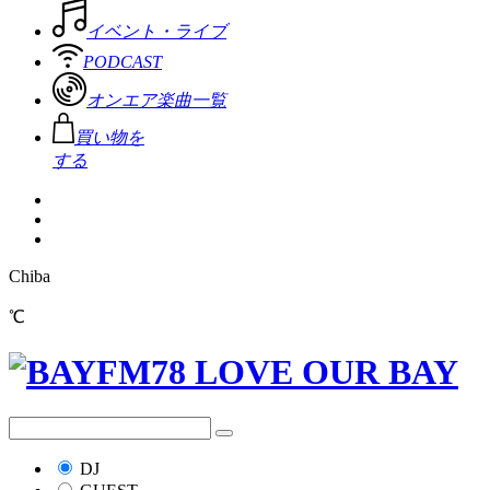
イベント・ライブ
PODCAST
オンエア楽曲一覧
買い物を
する
Chiba
℃
DJ