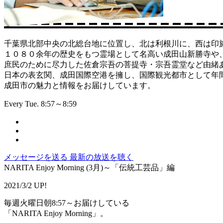
千葉県北部中央の北総台地に位置し、北は利根川に、西は印
１０８０余年の歴史をもつ霊場として名高い成田山新勝寺や
庶民のために尽力した佐倉宗吾の菩提寺・宗吾霊堂など由緒
日本の表玄関、成田国際空港を擁し、国際観光都市として年間約
成田市の魅力と情報をお届けしています。
Every Tue. 8:57～8:59
メッセージを送る
最新の放送を聴く
NARITA Enjoy Morning (3月)～「伝統工芸品」編
2021/3/2 UP!
毎週火曜日朝8:57～お届けしている
「NARITA Enjoy Morning」。