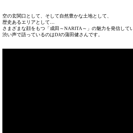
空の玄関口として、そして自然豊かな土地として、
歴史あるエリアとして…
さまざまな顔をもつ「成田～NARITA～」の魅力を発信して
渋い声で語っているのはDJの蒲田健さんです。