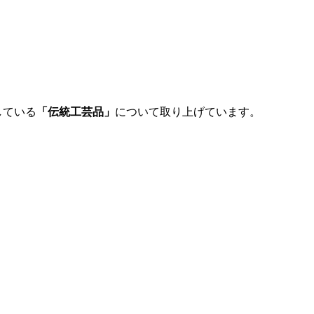
している
「伝統工芸品」
について取り上げています。