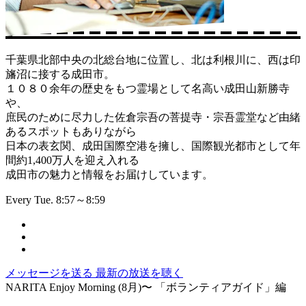
千葉県北部中央の北総台地に位置し、北は利根川に、西は印
旛沼に接する成田市。
１０８０余年の歴史をもつ霊場として名高い成田山新勝寺
や、
庶民のために尽力した佐倉宗吾の菩提寺・宗吾霊堂など由緒
あるスポットもありながら
日本の表玄関、成田国際空港を擁し、国際観光都市として年
間約1,400万人を迎え入れる
成田市の魅力と情報をお届けしています。
Every Tue. 8:57～8:59
メッセージを送る
最新の放送を聴く
NARITA Enjoy Morning (8月)〜 「ボランティアガイド」編