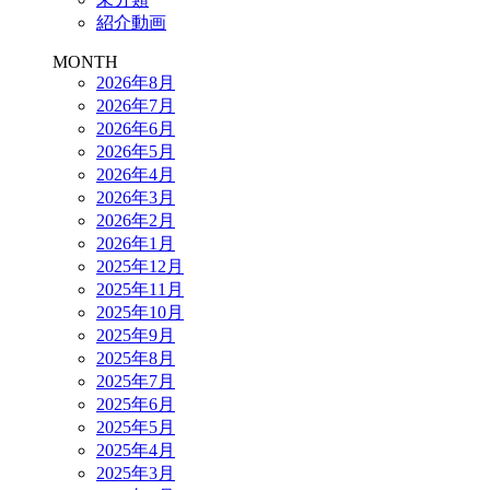
紹介動画
MONTH
2026年8月
2026年7月
2026年6月
2026年5月
2026年4月
2026年3月
2026年2月
2026年1月
2025年12月
2025年11月
2025年10月
2025年9月
2025年8月
2025年7月
2025年6月
2025年5月
2025年4月
2025年3月