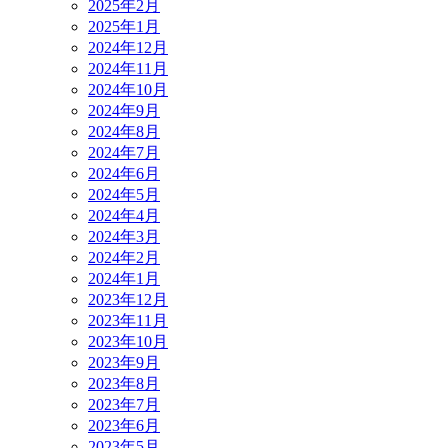
2025年2月
2025年1月
2024年12月
2024年11月
2024年10月
2024年9月
2024年8月
2024年7月
2024年6月
2024年5月
2024年4月
2024年3月
2024年2月
2024年1月
2023年12月
2023年11月
2023年10月
2023年9月
2023年8月
2023年7月
2023年6月
2023年5月