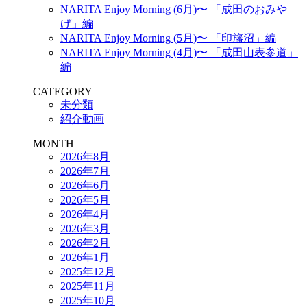
NARITA Enjoy Morning (6月)〜 「成田のおみや
げ」編
NARITA Enjoy Morning (5月)〜 「印旛沼」編
NARITA Enjoy Morning (4月)〜 「成田山表参道」
編
CATEGORY
未分類
紹介動画
MONTH
2026年8月
2026年7月
2026年6月
2026年5月
2026年4月
2026年3月
2026年2月
2026年1月
2025年12月
2025年11月
2025年10月