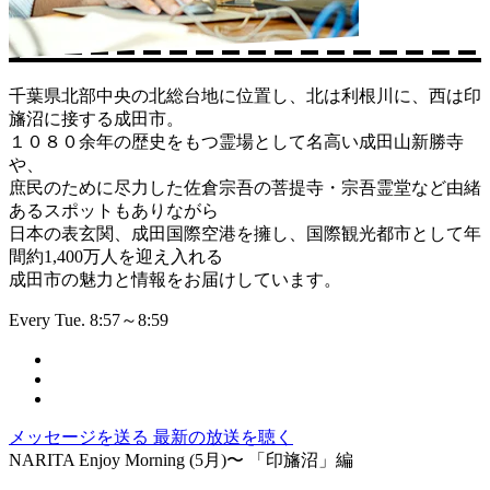
千葉県北部中央の北総台地に位置し、北は利根川に、西は印
旛沼に接する成田市。
１０８０余年の歴史をもつ霊場として名高い成田山新勝寺
や、
庶民のために尽力した佐倉宗吾の菩提寺・宗吾霊堂など由緒
あるスポットもありながら
日本の表玄関、成田国際空港を擁し、国際観光都市として年
間約1,400万人を迎え入れる
成田市の魅力と情報をお届けしています。
Every Tue. 8:57～8:59
メッセージを送る
最新の放送を聴く
NARITA Enjoy Morning (5月)〜 「印旛沼」編