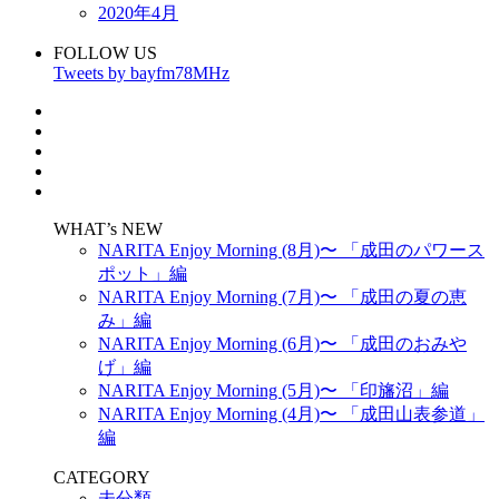
2020年4月
FOLLOW US
Tweets by bayfm78MHz
WHAT’s NEW
NARITA Enjoy Morning (8月)〜 「成田のパワース
ポット」編
NARITA Enjoy Morning (7月)〜 「成田の夏の恵
み」編
NARITA Enjoy Morning (6月)〜 「成田のおみや
げ」編
NARITA Enjoy Morning (5月)〜 「印旛沼」編
NARITA Enjoy Morning (4月)〜 「成田山表参道」
編
CATEGORY
未分類