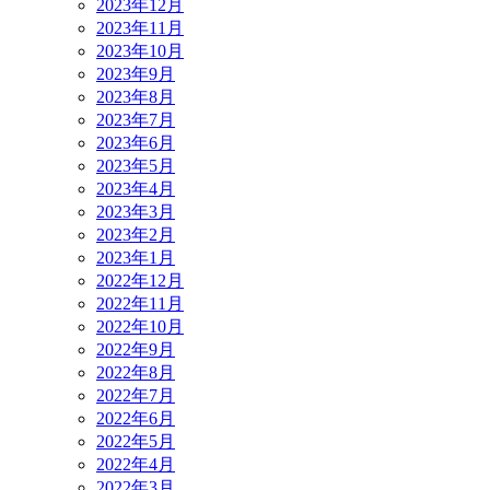
2023年12月
2023年11月
2023年10月
2023年9月
2023年8月
2023年7月
2023年6月
2023年5月
2023年4月
2023年3月
2023年2月
2023年1月
2022年12月
2022年11月
2022年10月
2022年9月
2022年8月
2022年7月
2022年6月
2022年5月
2022年4月
2022年3月