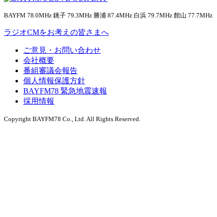
BAYFM 78.0MHz 銚子 79.3MHz 勝浦 87.4MHz 白浜 79.7MHz 館山 77.7MHz
ラジオCMをお考えの皆さまへ
ご意見・お問い合わせ
会社概要
番組審議会報告
個人情報保護方針
BAYFM78 緊急地震速報
採用情報
Copyright BAYFM78 Co., Ltd. All Rights Reserved.