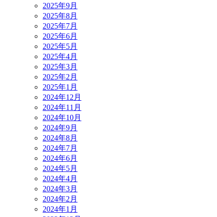
2025年9月
2025年8月
2025年7月
2025年6月
2025年5月
2025年4月
2025年3月
2025年2月
2025年1月
2024年12月
2024年11月
2024年10月
2024年9月
2024年8月
2024年7月
2024年6月
2024年5月
2024年4月
2024年3月
2024年2月
2024年1月