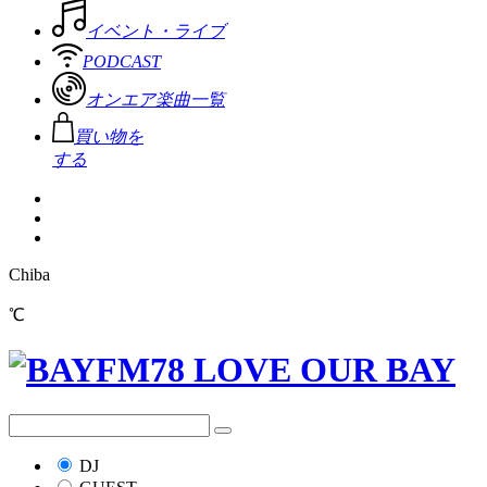
イベント・ライブ
PODCAST
オンエア楽曲一覧
買い物を
する
Chiba
℃
DJ