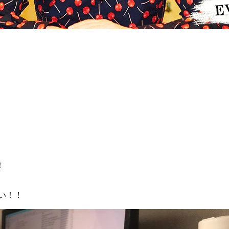
！
い！！