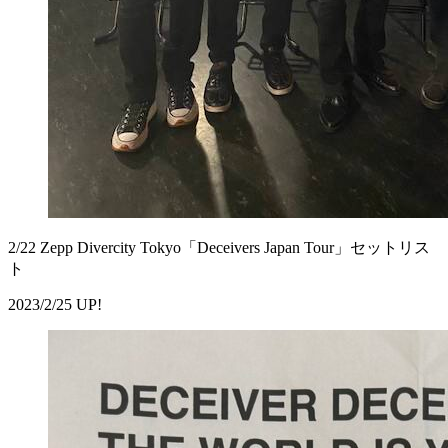
2/22 Zepp Divercity Tokyo「Deceivers Japan Tour」セットリス
ト
2023/2/25 UP!