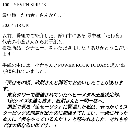
100 SEVEN SPIRES
最中種「たね倉」さんから…！
2025/1/18 UP!
以前、番組でご紹介した、館山市にある 最中種「たね倉」
代表の小倉さんからお手紙と、
看板商品「シナピー」をいただきました！ありがとうござい
ます！
手紙の中には、小倉さんとPOWER ROCK TODAYの思い出
が綴られていました。
「実はその頃、政則さんと間近でお会いしたことがありま
す。
東京タワーで開催されていたヘビーメタル王座決定戦。
3択クイズを勝ち抜き、政則さんと一問一答へ。
間近で見る『生セーソク』に緊張した私は、せっかくミス
タービッグの問題が出たのに間違えてしまい、一緒に行った
友人に『何をやっているんだ！』と怒られました。それも今
では大切な思い出です。」