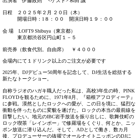
出演者 伊藤政則 <ゲスト> 和田 誠
日程 ２０２５年２月 ２０日（木）
開場日時：1８：００ 開演日時１９：００
会 場 LOFT9 Shibuya（東京都）
東京都渋谷区円山町１－５
前売券（飲食代別。自由席） ￥４０００
会場内にて１ドリンク以上のご注文が必要です
2025年、DJデビュー50周年を記念して、DJ生活を総括する
新たなトークショー。
自称ラジオのハガキ職人だった私は、高校3年生の時、PINK
FLOYDを観るために、1971年8月、『箱根アフロディーテ』
に参戦。漠然としたロックへの愛が、この日を境に、猛烈な
衝動を伴ったものに変貌を遂げた。ロックの本当の最前線を
目撃したい。地元のIBC岩手放送を振り出しに、歌舞伎町の
ロック喫茶「レインボー」で修羅場をくぐり、何とか、ニッ
ポン放送に潜り込んだ。そして、ADとして働き、数カ月
後、プロデューサーの抜擢でオールナイトニッポンのDJに