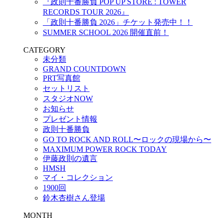
『政則⼗番勝負 POP UP STORE : TOWER
RECORDS TOUR 2026』
「政則十番勝負 2026」チケット発売中！！
SUMMER SCHOOL 2026 開催直前！
CATEGORY
未分類
GRAND COUNTDOWN
PRT写真館
セットリスト
スタジオNOW
お知らせ
プレゼント情報
政則十番勝負
GO TO ROCK AND ROLL〜ロックの現場から〜
MAXIMUM POWER ROCK TODAY
伊藤政則の遺言
HMSH
マイ・コレクション
1900回
鈴木杏樹さん登場
MONTH