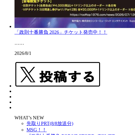
「政則十番勝負 2026」チケット発売中！！
……
2026/8/1
WHAT’s NEW
先取りPRT(8/8放送分)
MSG！！