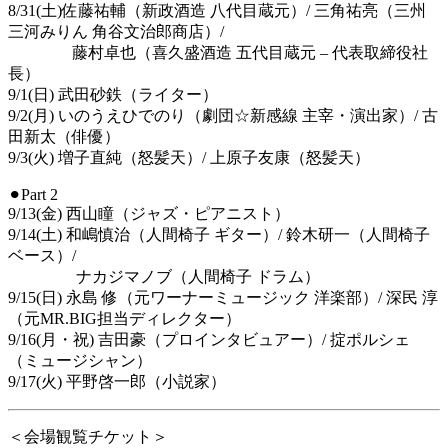
8/31(土)佐藤祐輔（新政酒造 八代目蔵元）/ 三角祐亮（三州
三河みりん 角谷文治郎商店）/
藤村卓也（喜久盛酒造 五代目蔵元 – 代表取締役社
長）
9/1(日) 武田砂鉄（ライター）
9/2(月) いのうえひでのり（劇団☆新感線 主宰・演出家）/ 古
田新太（俳優）
9/3(火) 増子直純（怒髪天）/ 上原子友康（怒髪天）
⚫︎Part 2
9/13(金) 西山瞳（ジャズ・ピアニスト）
9/14(土) 和嶋慎治（人間椅子 ギター）/ 鈴木研一（人間椅子
ベース）/
ナカジマノブ（人間椅子 ドラム）
9/15(日) 永島 修（元ワーナーミュージック 洋楽部）/ 深民 淳
（元MR.BIG担当ディレクター）
9/16(月・祝) 吉田豪（プロインタビュアー）/ 掟ポルシェ
（ミュージシャン）
9/17(火) 平野啓一郎（小説家）
＜会場観覧チケット＞