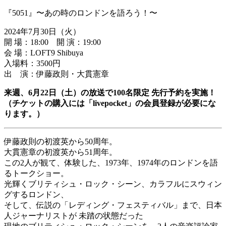
『5051』〜あの時のロンドンを語ろう！〜
2024年7月30日（火）
開 場：18:00 開 演：19:00
会 場：LOFT9 Shibuya
入場料：3500円
出 演：伊藤政則・大貫憲章
来週、6月22日（土）の放送で100名限定 先行予約を実施！
（チケットの購入には「livepocket」の会員登録が必要にな
ります。）
伊藤政則の初渡英から50周年。
大貫憲章の初渡英から51周年。
この2人が観て、体験した、1973年、1974年のロンドンを語
るトークショー。
光輝くブリティシュ・ロック・シーン、カラフルにスウィン
グするロンドン、
そして、伝説の「レディング・フェスティバル」まで、日本
人ジャーナリストが 未踏の状態だった