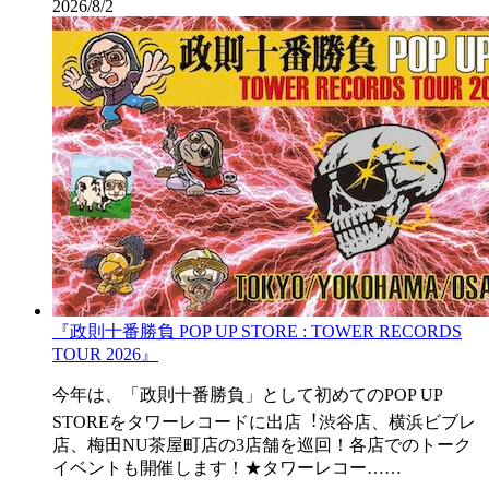
2026/8/2
『政則⼗番勝負 POP UP STORE : TOWER RECORDS
TOUR 2026』
今年は、「政則⼗番勝負」として初めてのPOP UP
STOREをタワーレコードに出店︕渋⾕店、横浜ビブレ
店、梅⽥NU茶屋町店の3店舗を巡回！各店でのトーク
イベントも開催します！★タワーレコー……