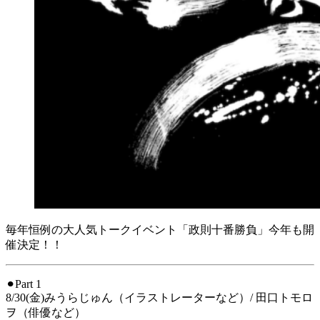
毎年恒例の大人気トークイベント「政則十番勝負」今年も開
催決定！！
⚫︎Part 1
8/30(金)みうらじゅん（イラストレーターなど）/ 田口トモロ
ヲ（俳優など）