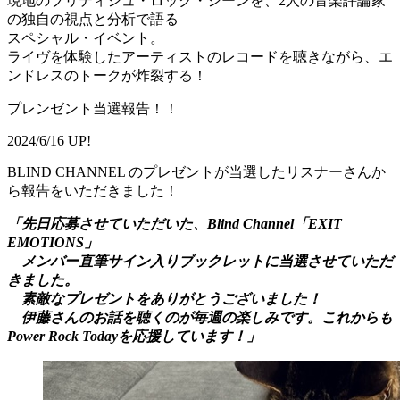
現地のブリティシュ・ロック・シーンを、2人の音楽評論家
の独自の視点と分析で語る
スペシャル・イベント。
ライヴを体験したアーティストのレコードを聴きながら、エ
ンドレスのトークが炸裂する！
プレンゼント当選報告！！
2024/6/16 UP!
BLIND CHANNEL のプレゼントが当選したリスナーさんか
ら報告をいただきました！
「先日応募させていただいた、Blind Channel「EXIT
EMOTIONS」
メンバー直筆サイン入りブックレットに当選させていただ
きました。
素敵なプレゼントをありがとうございました！
伊藤さんのお話を聴くのが毎週の楽しみです。これからも
Power Rock Todayを応援しています！」