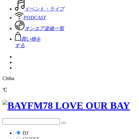
イベント・ライブ
PODCAST
オンエア楽曲一覧
買い物を
する
Chiba
℃
DJ