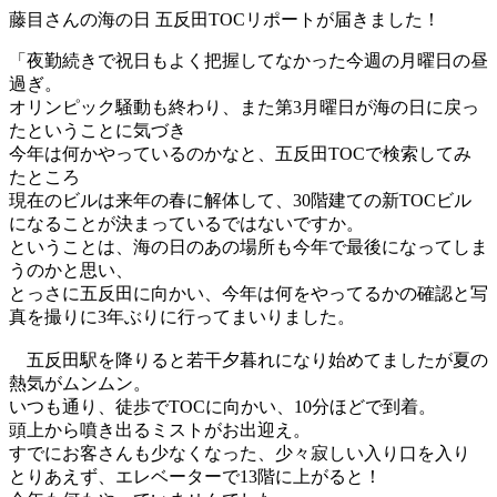
藤目さんの海の日 五反田TOCリポートが届きました！
「夜勤続きで祝日もよく把握してなかった今週の月曜日の昼
過ぎ。
オリンピック騒動も終わり、また第3月曜日が海の日に戻っ
たということに気づき
今年は何かやっているのかなと、五反田TOCで検索してみ
たところ
現在のビルは来年の春に解体して、30階建ての新TOCビル
になることが決まっているではないですか。
ということは、海の日のあの場所も今年で最後になってしま
うのかと思い、
とっさに五反田に向かい、今年は何をやってるかの確認と写
真を撮りに3年ぶりに行ってまいりました。
五反田駅を降りると若干夕暮れになり始めてましたが夏の
熱気がムンムン。
いつも通り、徒歩でTOCに向かい、10分ほどで到着。
頭上から噴き出るミストがお出迎え。
すでにお客さんも少なくなった、少々寂しい入り口を入り
とりあえず、エレベーターで13階に上がると！