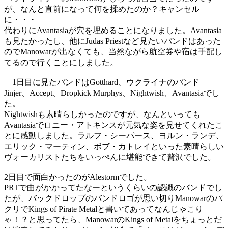
が、なんと直前になって何を揉めたのか？キャンセル
に・・・
代わりにAvantasiaが穴を埋めることになりました。Avantasia
も見たかったし、他にJudas Priestなど見たいバンドはあった
のでManowarが出なくても、当然ながら航空券や宿は手配し
てるので行くことにしました。
1日目に見たバンドはGotthard、ウクライナのバンド
Jinjer、Accept、Dropkick Murphys、Nightwish、Avantasiaでし
た。
Nightwishも素晴らしかったのですが、なんといっても
Avantasiaでロニー・アトキンスが元気な姿を見せてくれたこ
とに感動しました。ラルフ・シーパース、ヨルン・ランデ、
エリック・マーティン、ボブ・カトレイといった素晴らしい
ヴォーカリストたちをいっぺんに堪能できて贅沢でした。
2日目で面白かったのがAlestormでした。
PRTで曲がかかってたなーというくらいの認識のバンドでし
たが、バックドロップのバンドロゴが思い切りManowarのパ
クリでKings of Pirate Metalと書いてあってなんじゃこり
ゃ！？と思ってたら、ManowarのKings of Metalをちょっとだ