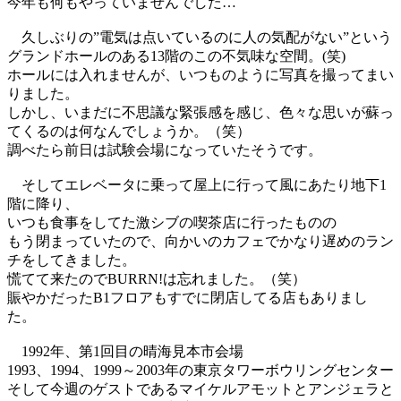
今年も何もやっていませんでした…
久しぶりの”電気は点いているのに人の気配がない”という
グランドホールのある13階のこの不気味な空間。(笑)
ホールには入れませんが、いつものように写真を撮ってまい
りました。
しかし、いまだに不思議な緊張感を感じ、色々な思いが蘇っ
てくるのは何なんでしょうか。（笑）
調べたら前日は試験会場になっていたそうです。
そしてエレベータに乗って屋上に行って風にあたり地下1
階に降り、
いつも食事をしてた激シブの喫茶店に行ったものの
もう閉まっていたので、向かいのカフェでかなり遅めのラン
チをしてきました。
慌てて来たのでBURRN!は忘れました。（笑）
賑やかだったB1フロアもすでに閉店してる店もありまし
た。
1992年、第1回目の晴海見本市会場
1993、1994、1999～2003年の東京タワーボウリングセンター
そして今週のゲストであるマイケルアモットとアンジェラと