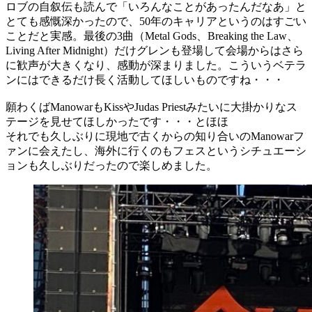
ロブの自叙伝も読んで「いろんなことがあったんだなあ」と
とても感慨深かったので、50年のキャリアというのはすごい
ことだと実感。最後の3曲（Metal Gods、Breaking the Law、
Living After Midnight）だけグレンも登場して会場からはさら
に歓声が大きくなり、感動が深まりました。こういうベテラ
ンにはできるだけ長く活動してほしいものですね・・・
願わくばManowarもKissやJudas Priestみたいに大掛かりなス
テージを見せてほしかったです・・・とほほ
それでも久しぶりに現地で古くからの知り合いのManowarフ
ァンに会えたし、海外に行くのもフェスというシチュエーシ
ョンも久しぶりだったので楽しめました。