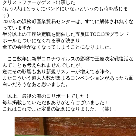
クリストファーがゲスト出演した
(もう2人はとっくにバンドにいないというのも時を感じま
す)
2007年の浜松町産業貿易センターは、すでに解体され無くな
っていますが
半分以上の王座決定戦を開催した五反田TOC13階グランド
ホールもついになくなる事が決まり
全ての会場がなくなってしまうことになりました。
ここ数年は新型コロナウイルスの影響で王座決定戦復活な
んてことも考えられませんでしたが、
逆にその影響もあり新規リスナーが増えてる昨今。
またこういう超大人数が集まるコンベンションがあったら面
白いだろうなあと思いました。
以上、最後の海の日リポートでした！
毎年掲載していただきありがとうございました！
これはこれでまた定番の記念になりました。（笑）」