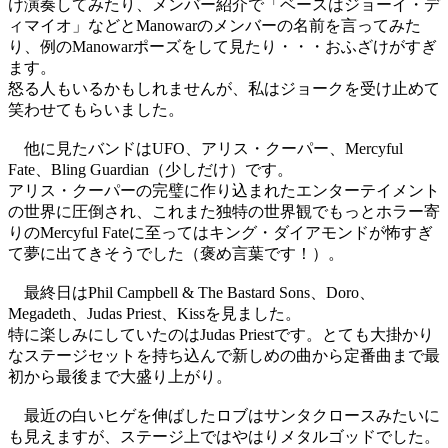
け演奏してみたり、メンバー紹介で「ベースはジョーイ・デ
ィマイオ」などとManowarのメンバーの名前を言ってみた
り、例のManowarポーズをして見たり・・・おふざけがすぎ
ます。
怒る人もいるかもしれませんが、私はジョークを受け止めて
笑わせてもらいました。
他に見たバンドはUFO、アリス・クーパー、Mercyful
Fate、Bling Guardian（少しだけ）です。
アリス・クーパーの完璧に作り込まれたエンターテイメント
の世界に圧倒され、これまた独特の世界観でもっとホラー寄
りのMercyful Fateに至ってはキング・ダイアモンドが怖すぎ
て夢に出てきそうでした（褒め言葉です！）。
最終日はPhil Campbell & The Bastard Sons、Doro、
Megadeth、Judas Priest、Kissを見ました。
特に楽しみにしていたのはJudas Priestです。とても大掛かり
なステージセットを持ち込んで新しめの曲から定番曲まで最
初から最後まで大盛り上がり。
最近の白いヒゲを伸ばしたロブはサンタクロースみたいに
も見えますが、ステージ上ではやはりメタルゴッドでした。