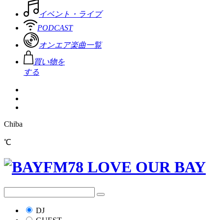
イベント・ライブ
PODCAST
オンエア楽曲一覧
買い物を
する
Chiba
℃
DJ