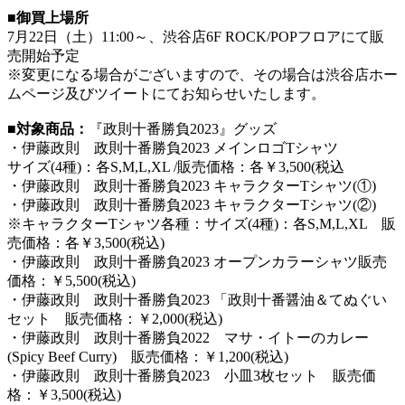
■御買上場所
7月22日（土）11:00～、渋谷店6F ROCK/POPフロアにて販
売開始予定
※変更になる場合がございますので、その場合は渋谷店ホー
ムページ及びツイートにてお知らせいたします。
■対象商品：
『政則十番勝負2023』グッズ
・伊藤政則 政則十番勝負2023 メインロゴTシャツ
サイズ(4種)：各S,M,L,XL /販売価格：各￥3,500(税込
・伊藤政則 政則十番勝負2023 キャラクターTシャツ(
①
)
・伊藤政則 政則十番勝負2023 キャラクターTシャツ(
②
)
※キャラクターTシャツ各種：サイズ(4種)：各S,M,L,XL 販
売価格：各￥3,500(税込)
・伊藤政則 政則十番勝負2023 オープンカラーシャツ販売
価格：￥5,500(税込)
・伊藤政則 政則十番勝負2023 「政則十番醤油＆てぬぐい
セット 販売価格：￥2,000(税込)
・伊藤政則 政則十番勝負2022 マサ・イトーのカレー
(Spicy Beef Curry) 販売価格：￥1,200(税込)
・伊藤政則 政則十番勝負2023 小皿3枚セット 販売価
格：￥3,500(税込)