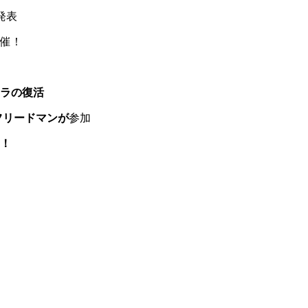
発表
開催！
テラの復活
フリードマンが
参加
帰！