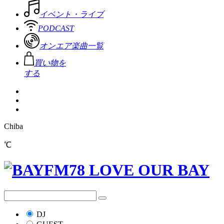
イベント・ライブ
PODCAST
オンエア楽曲一覧
買い物を
する
Chiba
℃
DJ