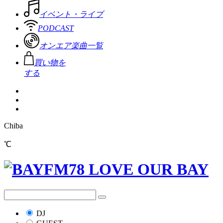
イベント・ライブ
PODCAST
オンエア楽曲一覧
買い物を
する
Chiba
℃
DJ