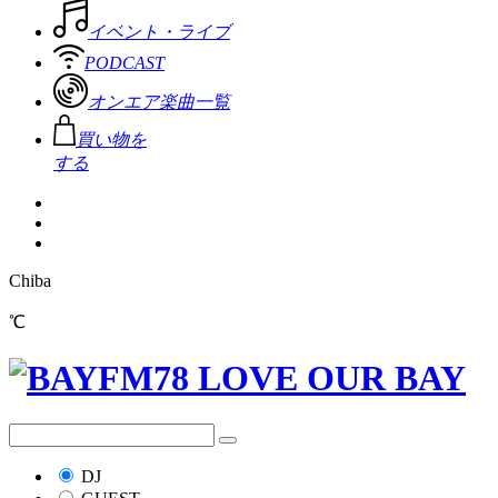
イベント・ライブ
PODCAST
オンエア楽曲一覧
買い物を
する
Chiba
℃
DJ