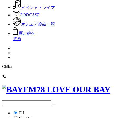
イベント・ライブ
PODCAST
オンエア楽曲一覧
買い物を
する
Chiba
℃
DJ