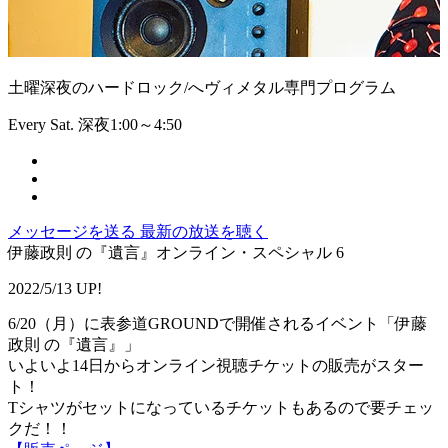
土曜深夜のハードロック/へヴィメタル専門プログラム
Every Sat. 深夜1:00～4:50
メッセージを送る
最新の放送を聴く
伊藤政則 の『遺言』オンライン・スペシャル 6
2022/5/13 UP!
6/20（月）に表参道GROUNDで開催されるイベント「伊藤
政則 の『遺言』」
いよいよ14日からオンライン視聴チケットの販売がスター
ト！
Tシャツがセットになっているチケットもあるので要チェッ
クだ！！