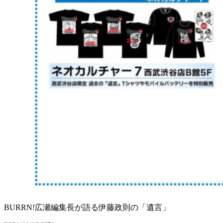
BURRN!広瀬編集長が語る伊藤政則の「遺言」