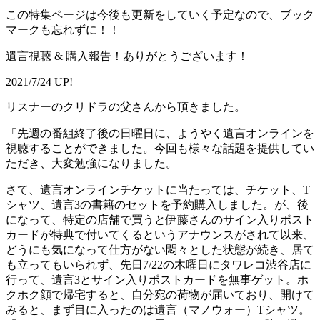
この特集ページは今後も更新をしていく予定なので、ブック
マークも忘れずに！！
遺言視聴 & 購入報告！ありがとうございます！
2021/7/24 UP!
リスナーのクリドラの父さんから頂きました。
「先週の番組終了後の日曜日に、ようやく遺言オンラインを
視聴することができました。今回も様々な話題を提供してい
ただき、大変勉強になりました。
さて、遺言オンラインチケットに当たっては、チケット、T
シャツ、遺言3の書籍のセットを予約購入しました。が、後
になって、特定の店舗で買うと伊藤さんのサイン入りポスト
カードが特典で付いてくるというアナウンスがされて以来、
どうにも気になって仕方がない悶々とした状態が続き、居て
も立ってもいられず、先日7/22の木曜日にタワレコ渋谷店に
行って、遺言3とサイン入りポストカードを無事ゲット。ホ
クホク顔で帰宅すると、自分宛の荷物が届いており、開けて
みると、まず目に入ったのは遺言（マノウォー）Tシャツ。