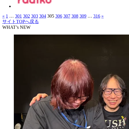
«
1
…
301
302
303
304
305
306
307
308
309
…
316
»
サイトTOPへ戻る
WHAT’s NEW