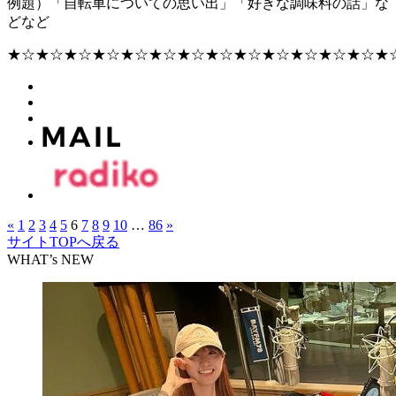
例題）「自転車についての思い出」「好きな調味料の話」な
どなど
★☆★☆★☆★☆★☆★☆★☆★☆★☆★☆★☆★☆★☆★
«
1
2
3
4
5
6
7
8
9
10
…
86
»
サイトTOPへ戻る
WHAT’s NEW