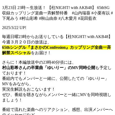
3月23日 23時～生放送！ 【柱NIGHT! with AKB48】 65thSG
収録カップリング楽曲一斉解禁特番 #山内瑞葵 #小栗有以 #
下尾みう #村山彩希 #秋山由奈 #八木愛月 #花田藍衣
2025/3/22 UP!
毎週日曜23時からお送りしている【柱NIGHT! with AKB48】
今週３月２０日の放送は、
65thシングル『まさかのConfession』カップリング全曲一斉
解禁スペシャル
をお届け！
さらに！本編放送中の23時40分頃には、
村山彩希さんの卒業曲「ゆいりー」のMV同時公開
も予定し
ております！
番組内でもメンバーと一緒に、公開したての「ゆいりー」
MVをみながら、
実況生解説もおこないます！
ぜひ、番組を聴きながらメンバーと一緒にMVを同時視聴し
ましょう！
番組で流れた楽曲へのリアクション、感想、出演メンバーへ
のメッセージなど、