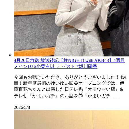
4月26日放送 放送後記【柱NIGHT! with AKB48】4週目
メインDJ #小栗有以 ／ ゲスト #坂川陽香
今回もお聴きいただき、ありがとうございました！4週
目！新年度最初のゆいゆい回🌰オープニングでは、伊
藤百花ちゃんと出演した日テレ系『オモウマい店』&
テレ朝『かまいガチ』のお話を📺『かまいガチ……
2026/5/8