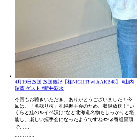
4月19日放送 放送後記【柱NIGHT! with AKB48】 #山内
瑞葵 ゲスト #新井彩永
今回もお聴きいただき、ありがとうございました！今
回は、「名残り桜」札幌握手会のため、収録放送！“い
くらと鮭のルイベ漬け”など北海道名物もしっかりと堪
能し、楽しい握手会になったようですね🐟🤝番組冒頭
で……