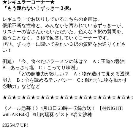
★レギュラーコーナー★
『もう迷わない！ずっきー３択』
レギュラーでお送りしているこちらの企画は、
優柔不断な性格と、みんなから言われているずっきーが、
リスナーの皆さんからいただいた、色んな３択の質問を、
迷うことなく、３秒で回答していくコーナーです。
ぜひ、ずっきーに聞いてみたい３択の質問をお送りくださ
い！
例題）「今、食べたいラーメンの味は？ A：王道の醤油
B：あっさり塩 C：こってり味噌」
「どの超能力が欲しい？ A：物が透けて見える透視
能力 B：心を読めるテレパシー C：触れずに物を動かす
念動力」などなど
★☆★☆★☆★☆★☆★☆★☆★☆★☆★☆★☆★☆★☆★
《メール急募！》4月13日 23時～収録放送！ 【柱NIGHT!
with AKB48】 #山内瑞葵 ゲスト #岩立沙穂
2025/4/7 UP!