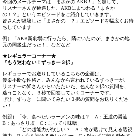
今回のメールテーマは「まさかの AKB！」と題して、
リスナーさんが遭遇した、AKBにまつわる「まさか
の！？」というエピソードをご紹介していきます。
皆さんが経験した「まさかの！？」エピソードを幅広くお待
ちしています！
例）「AKB新劇場に行ったら、隣にいたのが、まさかの地
元の同級生だった！」などなど
★レギュラーコーナー★
『もう迷わない！ずっきー３択』
レギュラーでお送りしているこちらの企画は、
優柔不断な性格と、みんなから言われているずっきーが、
リスナーの皆さんからいただいた、色んな３択の質問を、
迷うことなく、３秒で回答していくコーナーです。
ぜひ、ずっきーに聞いてみたい３択の質問をお送りくださ
い！
例題）「今、食べたいラーメンの味は？ A：王道の醤油
B：あっさり塩 C：こってり味噌」
「どの超能力が欲しい？ A：物が透けて見える透視
能力 B：心を読めるテレパシー C：触れずに物を動かす