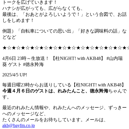
トークを広げていきます！
ハナシが広がっても、広がらなくても、
最後は、「おあとがよろしいようで！」という合図で、お話
しをしめます！
例題）「自転車についての思い出」「好きな調味料の話」な
どなど
★☆★☆★☆★☆★☆★☆★☆★☆★☆★☆★☆★☆★☆★
4月6日 23時～生放送！ 【柱NIGHT! with AKB48】 #山内瑞
葵 ゲスト #徳永羚海
2025/4/5 UP!
毎週日曜23時からお送りしている【柱NIGHT! with AKB48】
今週４月６日のゲストは、れみたんこと、徳永羚海
ちゃんで
す。
最近のれみたん情報や、れみたんへのメッセージ、ずっきー
へのメッセージなど、
たくさんのメールをお待ちしています。メールは、
akb@bayfm.co.jp