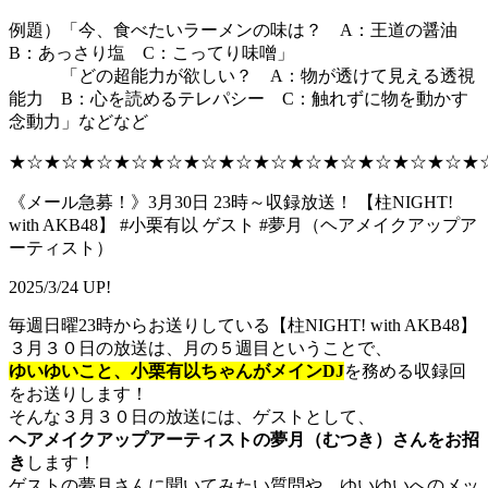
例題）「今、食べたいラーメンの味は？ A：王道の醤油
B：あっさり塩 C：こってり味噌」
「どの超能力が欲しい？ A：物が透けて見える透視
能力 B：心を読めるテレパシー C：触れずに物を動かす
念動力」などなど
★☆★☆★☆★☆★☆★☆★☆★☆★☆★☆★☆★☆★☆★
《メール急募！》3月30日 23時～収録放送！ 【柱NIGHT!
with AKB48】 #小栗有以 ゲスト #夢月（ヘアメイクアップア
ーティスト）
2025/3/24 UP!
毎週日曜23時からお送りしている【柱NIGHT! with AKB48】
３月３０日の放送は、月の５週目ということで、
ゆいゆいこと、小栗有以ちゃんがメインDJ
を務める収録回
をお送りします！
そんな３月３０日の放送には、ゲストとして、
ヘアメイクアップアーティストの夢月（むつき）さんをお招
き
します！
ゲストの夢月さんに聞いてみたい質問や、ゆいゆいへのメッ