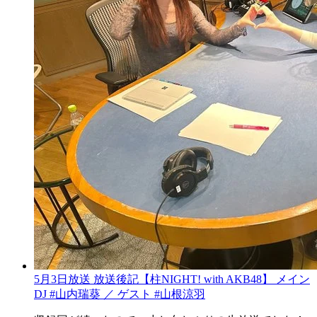
5月3日放送 放送後記【柱NIGHT! with AKB48】 メイン
DJ #山内瑞葵 ／ ゲスト #山根涼羽