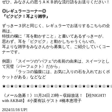
ぜひ、みなさんの思うＡＫＢ的な流行語をお送りください！
◎レギュラーコーナー◎
『ピクピク！耳より雑学』
ずっきー３択と同じく、レギュラーでお送りするこちらの企
画は、
特技の欄に「耳を動かすこと」と書いてあるずっきーが、
思わず、耳を「ピクピク」と動かしちゃうくらいの、
耳よりな雑学をみなさんから募集して、ご紹介していくコー
ナーです。
例題）「スイーツの”パフェ”の名前の由来は、スイーツとし
て完璧〈パーフェクト〉だから」
「ラッコの脇腹には、お気に入りの石を入れておくポ
ケットがある」などなど
★☆★☆★☆★☆★☆★☆★☆★☆★☆★☆★☆★☆★☆★
《メール急募！》11月24日 23時～収録放送！ 【柱NIGHT!
with AKB48】 #小栗有以 ゲスト #橋本恵理子
2024/11/16 UP!