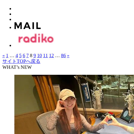
«
1
…
4
5
6
7
8
9
10
11
12
…
86
»
サイトTOPへ戻る
WHAT’s NEW