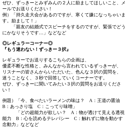
ぜひ、ずっきーとみずみんの２人に励ましてほしいこと、メ
ールでお送りください！
例）「持久走大会があるのですが、寒くて嫌になっちゃいま
す。励まして！」
「親友の結婚式でスピーチをするのですが、緊張でどう
にかなりそうです…」などなど
◎レギュラーコーナー◎
『もう迷わない！ずっきー３択』
レギュラーでお送りするこちらの企画は、
優柔不断な性格と、みんなから言われているずっきーが、
リスナーの皆さんからいただいた、色んな３択の質問を、
迷うことなく、３秒で回答していくコーナーです。
ぜひ、ずっきーに聞いてみたい３択の質問をお送りくださ
い！
例題）「今、食べたいラーメンの味は？ A：王道の醤油
B：あっさり塩 C：こってり味噌」
「どの超能力が欲しい？ A：物が透けて見える透視
能力 B：心を読めるテレパシー C：触れずに物を動かす
念動力」などなど