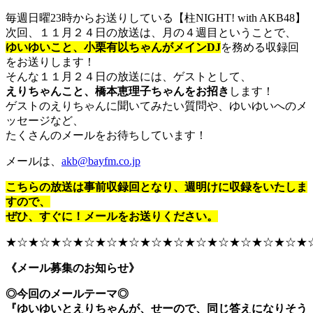
毎週日曜23時からお送りしている【柱NIGHT! with AKB48】
次回、１１月２４日の放送は、月の４週目ということで、
ゆいゆいこと、小栗有以ちゃんがメインDJ
を務める収録回
をお送りします！
そんな１１月２４日の放送には、ゲストとして、
えりちゃんこと、橋本恵理子ちゃんをお招き
します！
ゲストのえりちゃんに聞いてみたい質問や、ゆいゆいへのメ
ッセージなど、
たくさんのメールをお待ちしています！
メールは、
akb@bayfm.co.jp
こちらの放送は事前収録回となり、週明けに収録をいたしま
すので、
ぜひ、すぐに！メールをお送りください。
★☆★☆★☆★☆★☆★☆★☆★☆★☆★☆★☆★☆★☆★
《メール募集のお知らせ》
◎今回のメールテーマ◎
『ゆいゆいとえりちゃんが、せーので、同じ答えになりそう