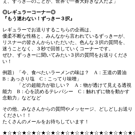
ぇ、ずっき―のことが、世界で一番大好きな人だよ」
◎レギュラーコーナー◎
『もう迷わない！ずっきー３択』
レギュラーでお送りするこちらの企画は、
優柔不断な性格と、みんなから言われているずっきーが、
リスナーの皆さんからいただいた、色んな３択の質問を、
迷うことなく、３秒で回答していくコーナーです。
ぜひ、ずっきーに聞いてみたい３択の質問をお送りくださ
い！
例題）「今、食べたいラーメンの味は？ A：王道の醤油
B：あっさり塩 C：こってり味噌」
「どの超能力が欲しい？ A：物が透けて見える透視
能力 B：心を読めるテレパシー C：触れずに物を動かす
念動力」などなど
その他、みなさんからの質問やメッセージ、どしどしお送り
ください！！
たくさんのメールをお待ちしています！
★☆★☆★☆★☆★☆★☆★☆★☆★☆★☆★☆★☆★☆★