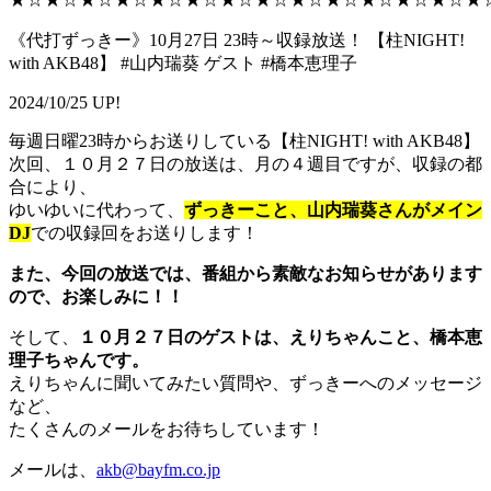
《代打ずっきー》10月27日 23時～収録放送！ 【柱NIGHT!
with AKB48】 #山内瑞葵 ゲスト #橋本恵理子
2024/10/25 UP!
毎週日曜23時からお送りしている【柱NIGHT! with AKB48】
次回、１０月２７日の放送は、月の４週目ですが、収録の都
合により、
ゆいゆいに代わって、
ずっきーこと、山内瑞葵さんがメイン
DJ
での収録回をお送りします！
また、今回の放送では、番組から素敵なお知らせがあります
ので、お楽しみに！！
そして、
１０月２７日のゲストは、えりちゃんこと、橋本恵
理子ちゃんです。
えりちゃんに聞いてみたい質問や、ずっきーへのメッセージ
など、
たくさんのメールをお待ちしています！
メールは、
akb@bayfm.co.jp