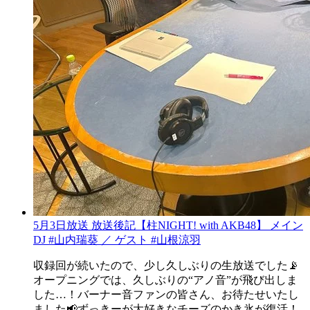
5月3日放送 放送後記【柱NIGHT! with AKB48】 メイン
DJ #山内瑞葵 ／ ゲスト #山根涼羽
収録回が続いたので、少し久しぶりの生放送でした📡
オープニングでは、久しぶりの“アノ音”が飛び出しま
した…！バーナー音ファンの皆さん、お待たせいたし
ました📢ずっきーが大好きなチーズのかき氷が復活！