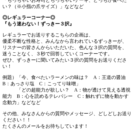
「ちっちゃいお寿司とちっちゃいケーキ、どっちが食べた
い？（※小指の爪サイズ）」などなど
◎レギュラーコーナー◎
『もう迷わない！ずっきー３択』
レギュラーでお送りするこちらの企画は、
優柔不断な性格と、みんなから言われているずっきーが、
リスナーの皆さんからいただいた、色んな３択の質問を、
迷うことなく、３秒で回答していくコーナーです。
ぜひ、ずっきーに聞いてみたい３択の質問をお送りくださ
い！
例題）「今、食べたいラーメンの味は？ A：王道の醤油
B：あっさり塩 C：こってり味噌」
「どの超能力が欲しい？ A：物が透けて見える透視
能力 B：心を読めるテレパシー C：触れずに物を動かす
念動力」などなど
その他、みなさんからの質問やメッセージ、どしどしお送り
ください！！
たくさんのメールをお待ちしています！