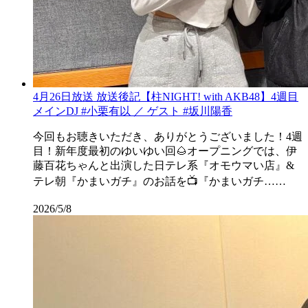
4月26日放送 放送後記【柱NIGHT! with AKB48】4週目
メインDJ #小栗有以 ／ ゲスト #坂川陽香
今回もお聴きいただき、ありがとうございました！4週
目！新年度最初のゆいゆい回🌰オープニングでは、伊
藤百花ちゃんと出演した日テレ系『オモウマい店』&
テレ朝『かまいガチ』のお話を📺『かまいガチ……
2026/5/8