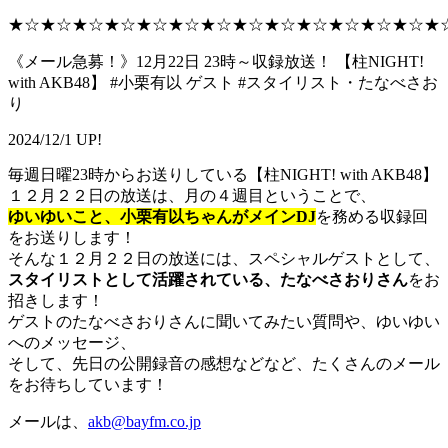
★☆★☆★☆★☆★☆★☆★☆★☆★☆★☆★☆★☆★☆★
《メール急募！》12月22日 23時～収録放送！ 【柱NIGHT!
with AKB48】 #小栗有以 ゲスト #スタイリスト・たなべさお
り
2024/12/1 UP!
毎週日曜23時からお送りしている【柱NIGHT! with AKB48】
１２月２２日の放送は、月の４週目ということで、
ゆいゆいこと、小栗有以ちゃんがメインDJ
を務める収録回
をお送りします！
そんな１２月２２日の放送には、スペシャルゲストとして、
スタイリストとして活躍されている、たなべさおりさん
をお
招きします！
ゲストのたなべさおりさんに聞いてみたい質問や、ゆいゆい
へのメッセージ、
そして、先日の公開録音の感想などなど、たくさんのメール
をお待ちしています！
メールは、
akb@bayfm.co.jp