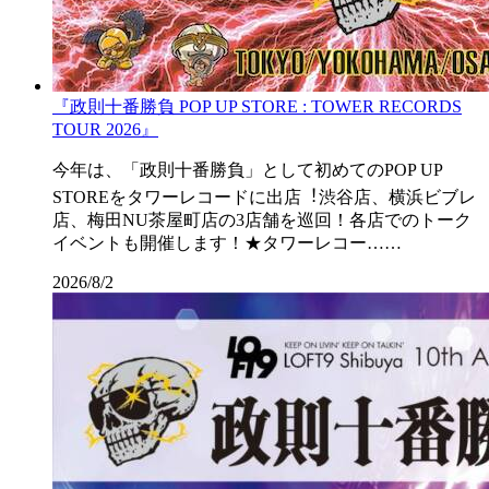
『政則⼗番勝負 POP UP STORE : TOWER RECORDS
TOUR 2026』
今年は、「政則⼗番勝負」として初めてのPOP UP
STOREをタワーレコードに出店︕渋⾕店、横浜ビブレ
店、梅⽥NU茶屋町店の3店舗を巡回！各店でのトーク
イベントも開催します！★タワーレコー……
2026/8/2