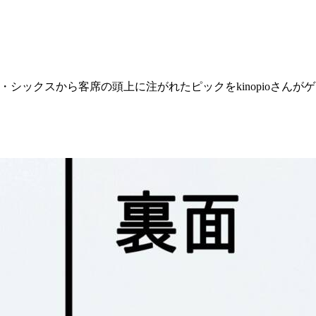
キー・シックスから客席の頭上に注がれたピックをkinopioさ