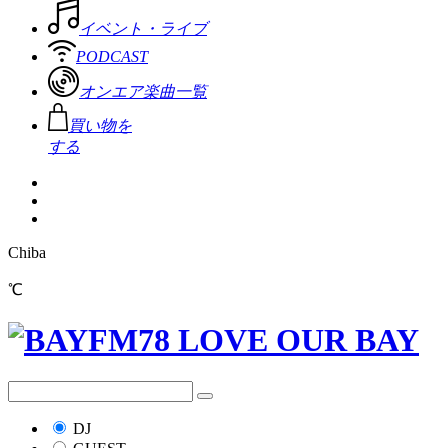
イベント・ライブ
PODCAST
オンエア楽曲一覧
買い物を
する
Chiba
℃
DJ