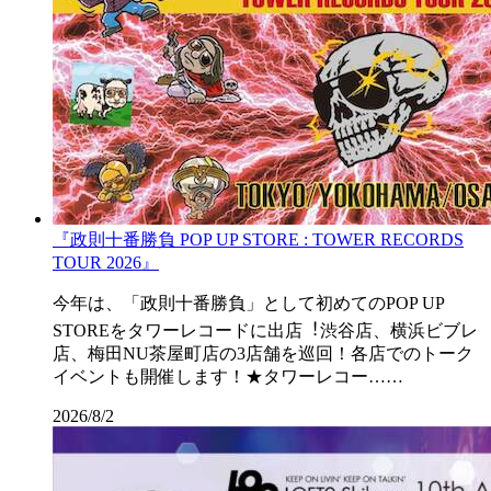
『政則⼗番勝負 POP UP STORE : TOWER RECORDS
TOUR 2026』
今年は、「政則⼗番勝負」として初めてのPOP UP
STOREをタワーレコードに出店︕渋⾕店、横浜ビブレ
店、梅⽥NU茶屋町店の3店舗を巡回！各店でのトーク
イベントも開催します！★タワーレコー……
2026/8/2