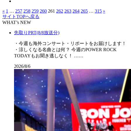
«
1
…
257
258
259
260
261
262
263
264
265
…
315
»
サイトTOPへ戻る
WHAT’s NEW
先取りPRT(8/8放送分)
・今週も海外コンサート・リポートをお届けします！
・涼しくなる名曲とは何？ 今週のPOWER ROCK
TODAYもお聞き逃しなく！ ……
2026/8/6