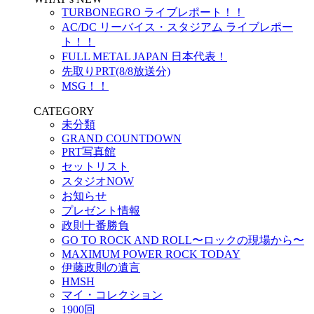
TURBONEGRO ライブレポート！！
AC/DC リーバイス・スタジアム ライブレポー
ト！！
FULL METAL JAPAN 日本代表！
先取りPRT(8/8放送分)
MSG！！
CATEGORY
未分類
GRAND COUNTDOWN
PRT写真館
セットリスト
スタジオNOW
お知らせ
プレゼント情報
政則十番勝負
GO TO ROCK AND ROLL〜ロックの現場から〜
MAXIMUM POWER ROCK TODAY
伊藤政則の遺言
HMSH
マイ・コレクション
1900回