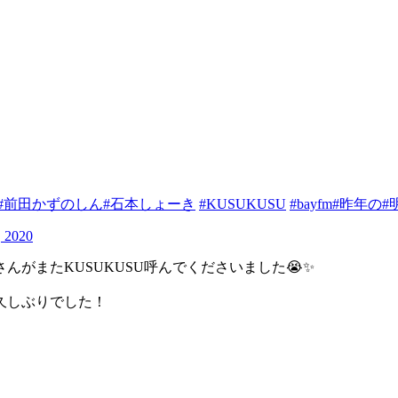
#前田かずのしん
#石本しょーき
#KUSUKUSU
#bayfm
#昨年の
#
, 2020
がまたKUSUKUSU呼んでくださいました😭✨
久しぶりでした！