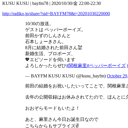
KUSU KUSU | bayfm78 | 2020/10/30/金 22:00-22:30
http://radiko.jp/share/?sid=BAYFM78&t=20201030220000
10/30の放送。
ゲストは ペッパーボーイズ。
前田かずのしんさんと
石本しょーきさん。
8月に結婚された前田さん💒
新婚生活、プロポーズ、
💖エピソードを伺います
よろしかったらぜひ
#関根麻里
#ペッパーボーイズ
— BAYFM KUSU KUSU (@kusu_bayfm)
October 29
前田の結婚をお祝いしたいってことで、関根麻里さん
去年の公開収録はお休みされてたので、ほんとに
おおぞらモードもいたよ！
あと、麻里さん今日お誕生日なので
こちらからもサプライズ✌️