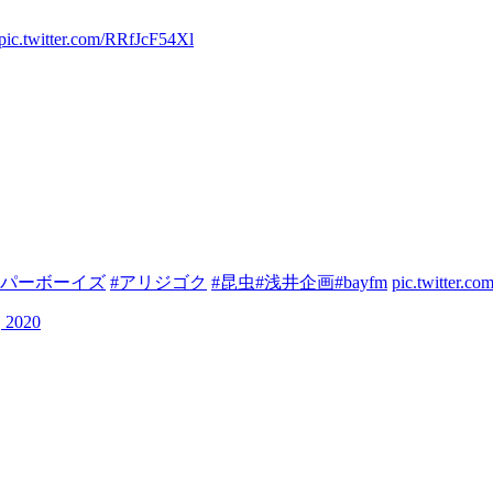
pic.twitter.com/RRfJcF54Xl
ッパーボーイズ
#アリジゴク
#昆虫
#浅井企画
#bayfm
pic.twitter.c
, 2020