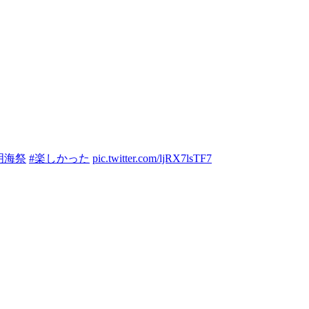
明海祭
#楽しかった
pic.twitter.com/ljRX7lsTF7