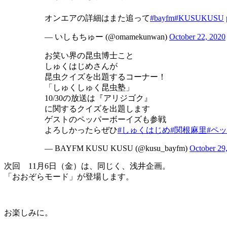
オンエアの詳細はまた追って
#bayfm
#KUSUKUSU
— いしもちゅー (@omamekunwan)
October 22, 2020
お笑い界の昆虫博士こと
しゅくはじめさんが
昆虫クイズを出題するコーナー！
「しゅくしゅく昆虫塾」
10/30の放送は『アリジゴク』
に関するクイズを出題します
ゲストのペッパーボーイズも参戦
よろしかったらぜひ
#しゅくはじめ
#関根麻里
#ペ
— BAYFM KUSU KUSU (@kusu_bayfm)
October 29
次回 11月6日（金）は、同じく、浅井企画。
「おおぞらモード」が登場します。
お楽しみに。