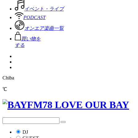
イベント・ライブ
PODCAST
オンエア楽曲一覧
買い物を
する
Chiba
℃
DJ