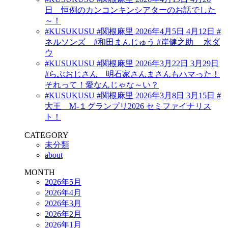
日 恒例のカンコンキンシアターのお話でした
～！
#KUSUKUSU #関根麻里 2026年4月5日 4月12日 #
ネルソンズ #和田まんじゅう #岸健之助 水ダ
ウ
#KUSUKUSU #関根麻里 2026年3月22日 3月29日
#らぶおじさん 明石家さんまさんもハマった！
それって！愛なんじゃな～い？
#KUSUKUSU #関根麻里 2026年3月8日 3月15日 #
大王 M-１グランプリ2026 セミファイナリス
ト！
CATEGORY
未分類
about
MONTH
2026年5月
2026年4月
2026年3月
2026年2月
2026年1月