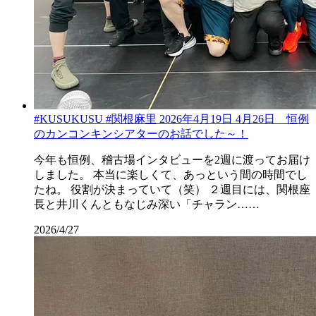
#KUSUKUSU #関根麻里 2026年4月19日 4月26日 恒例
のカンコンキンシアターのお話でした～！
今年も恒例、稽古場インタビューを2週に渡ってお届け
しました。 本当に楽しくて、あっという間の時間でし
たね。 役割が決まっていて（笑） ２週目には、関根座
長と井川くんともなじみ深い「チャラン……
2026/4/27