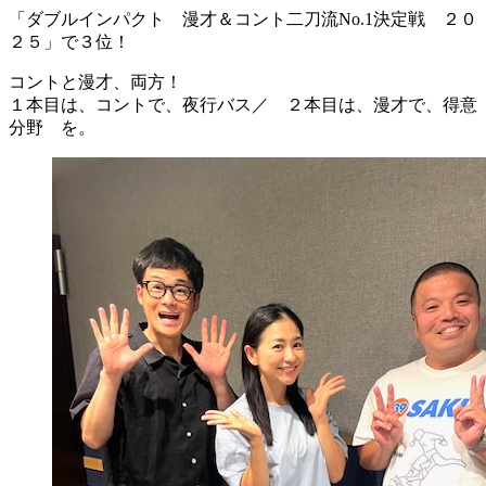
「ダブルインパクト 漫才＆コント二刀流No.1決定戦 ２０
２５」で３位！
コントと漫才、両方！
１本目は、コントで、夜行バス／ ２本目は、漫才で、得意
分野 を。