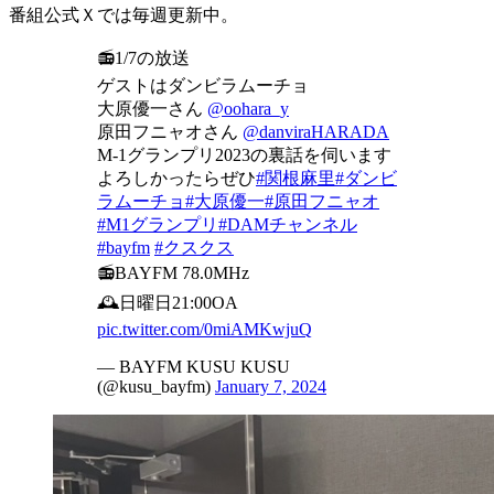
番組公式Ｘでは毎週更新中。
📻1/7の放送
ゲストはダンビラムーチョ
大原優一さん
@oohara_y
原田フニャオさん
@danviraHARADA
M-1グランプリ2023の裏話を伺います
よろしかったらぜひ
#関根麻里
#ダンビ
ラムーチョ
#大原優一
#原田フニャオ
#M1グランプリ
#DAMチャンネル
#bayfm
#クスクス
📻BAYFM 78.0MHz
🕰️日曜日21:00OA
pic.twitter.com/0miAMKwjuQ
— BAYFM KUSU KUSU
(@kusu_bayfm)
January 7, 2024