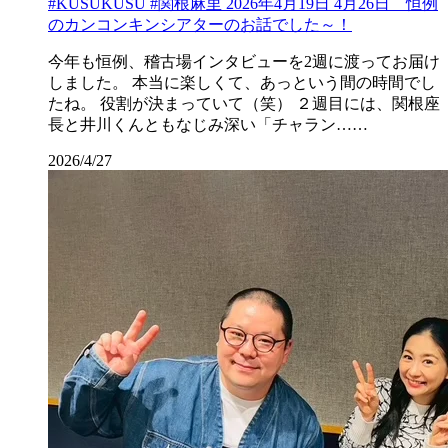
#KUSUKUSU #関根麻里 2026年4月19日 4月26日 恒例
のカンコンキンシアターのお話でした～！
今年も恒例、稽古場インタビューを2週に渡ってお届け
しました。 本当に楽しくて、あっという間の時間でし
たね。 役割が決まっていて（笑） ２週目には、関根座
長と井川くんともなじみ深い「チャラン……
2026/4/27