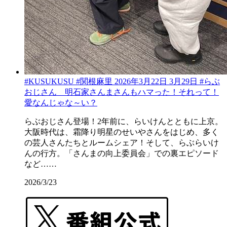
#KUSUKUSU #関根麻里 2026年3月22日 3月29日 #らぶ
おじさん 明石家さんまさんもハマった！それって！
愛なんじゃな～い？
らぶおじさん登場！2年前に、らいけんとともに上京。
大阪時代は、霜降り明星のせいやさんをはじめ、多く
の芸人さんたちとルームシェア！そして、らぶらいけ
んの行方。「さんまの向上委員会」での裏エピソード
など……
2026/3/23