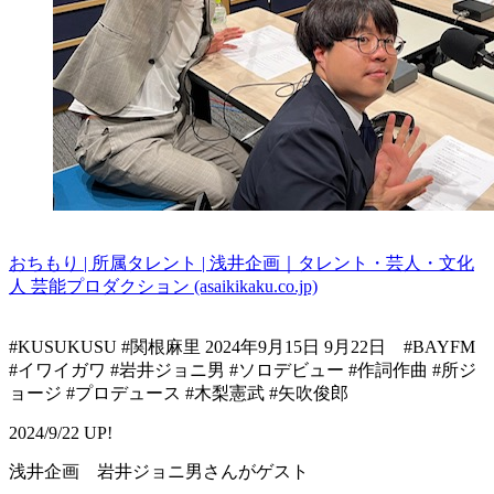
おちもり | 所属タレント | 浅井企画｜タレント・芸人・文化
人 芸能プロダクション (asaikikaku.co.jp)
#KUSUKUSU #関根麻里 2024年9月15日 9月22日 #BAYFM
#イワイガワ #岩井ジョニ男 #ソロデビュー #作詞作曲 #所ジ
ョージ #プロデュース #木梨憲武 #矢吹俊郎
2024/9/22 UP!
浅井企画 岩井ジョニ男さんがゲスト