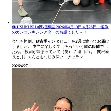
#KUSUKUSU #関根麻里 2026年4月19日 4月26日 恒例
のカンコンキンシアターのお話でした～！
今年も恒例、稽古場インタビューを2週に渡ってお届け
しました。 本当に楽しくて、あっという間の時間でし
たね。 役割が決まっていて（笑） ２週目には、関根座
長と井川くんともなじみ深い「チャラン……
2026/4/27