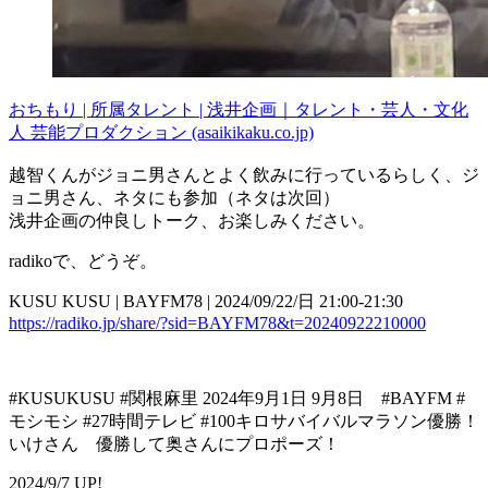
おちもり | 所属タレント | 浅井企画｜タレント・芸人・文化
人 芸能プロダクション (asaikikaku.co.jp)
越智くんがジョニ男さんとよく飲みに行っているらしく、ジ
ョニ男さん、ネタにも参加（ネタは次回）
浅井企画の仲良しトーク、お楽しみください。
radikoで、どうぞ。
KUSU KUSU | BAYFM78 | 2024/09/22/日 21:00-21:30
https://radiko.jp/share/?sid=BAYFM78&t=20240922210000
#KUSUKUSU #関根麻里 2024年9月1日 9月8日 #BAYFM #
モシモシ #27時間テレビ #100キロサバイバルマラソン優勝！
いけさん 優勝して奥さんにプロポーズ！
2024/9/7 UP!