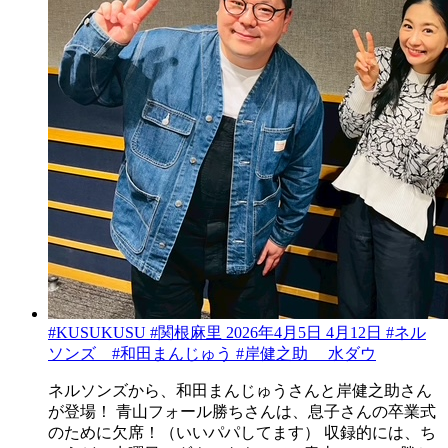
#KUSUKUSU #関根麻里 2026年4月5日 4月12日 #ネル
ソンズ #和田まんじゅう #岸健之助 水ダウ
ネルソンズから、和田まんじゅうさんと岸健之助さん
が登場！ 青山フォール勝ちさんは、息子さんの卒業式
のために欠席！（いいパパしてます） 収録的には、ち