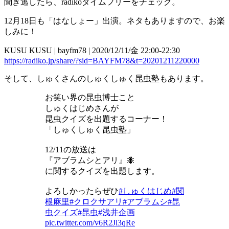
聞き逃したら、radikoタイムフリーをチェック。
12月18日も「はなしょー」出演。ネタもありますので、お楽
しみに！
KUSU KUSU | bayfm78 | 2020/12/11/金 22:00-22:30
https://radiko.jp/share/?sid=BAYFM78&t=20201211220000
そして、しゅくさんのしゅくしゅく昆虫塾もあります。
お笑い界の昆虫博士こと
しゅくはじめさんが
昆虫クイズを出題するコーナー！
「しゅくしゅく昆虫塾」
12/11の放送は
『アブラムシとアリ』🐜
に関するクイズを出題します。
よろしかったらぜひ
#しゅくはじめ
#関
根麻里
#クロクサアリ
#アブラムシ
#昆
虫クイズ
#昆虫
#浅井企画
pic.twitter.com/v6R2Jl3qRe