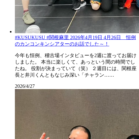
#KUSUKUSU #関根麻里 2026年4月19日 4月26日 恒例
のカンコンキンシアターのお話でした～！
今年も恒例、稽古場インタビューを2週に渡ってお届け
しました。 本当に楽しくて、あっという間の時間でし
たね。 役割が決まっていて（笑） ２週目には、関根座
長と井川くんともなじみ深い「チャラン……
2026/4/27