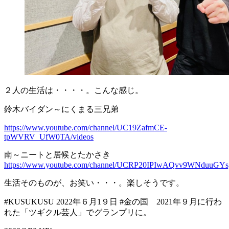
２人の生活は・・・・。こんな感じ。
鈴木バイダン～にくまる三兄弟
https://www.youtube.com/channel/UC19ZafmCE-
tpWVRV_UfW0TA/videos
南～ニートと居候とたかさき
https://www.youtube.com/channel/UCRP20IPIwAQvv9WNduuGYsg
生活そのものが、お笑い・・・。楽しそうです。
#KUSUKUSU 2022年６月1９日 #金の国 2021年９月に行わ
れた「ツギクル芸人」でグランプリに。