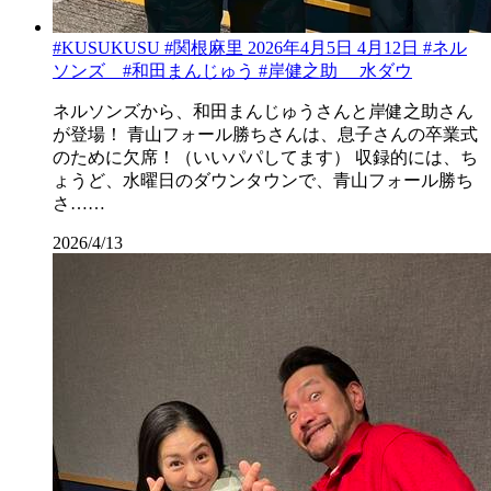
#KUSUKUSU #関根麻里 2026年4月5日 4月12日 #ネル
ソンズ #和田まんじゅう #岸健之助 水ダウ
ネルソンズから、和田まんじゅうさんと岸健之助さん
が登場！ 青山フォール勝ちさんは、息子さんの卒業式
のために欠席！（いいパパしてます） 収録的には、ち
ょうど、水曜日のダウンタウンで、青山フォール勝ち
さ……
2026/4/13