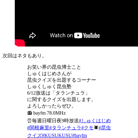
次回はネタもあり。
お笑い界の昆虫博士こと
しゅくはじめさんが
昆虫クイズを出題するコーナー
しゅくしゅく昆虫塾
6/12放送は「タランチュラ」
に関するクイズを出題します。
よろしかったらぜひ。
📻 bayfm 78.0MHz
⏰毎週日曜日夜9時放送
#しゅくはじめ
#関根麻里
#タランチュラ
#クモ
🕷
#昆虫
クイズ
#KUSUKUSU
#bayfm