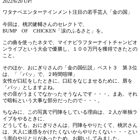
2022/6/20 UP!
ワタナベエンターテインメント注目の若手芸人「金の国」
今回は、桃沢健輔さんのセレクトで、
BUMP OF CHICKEN「涙のふるさと」を。
この曲を使ったネタで、マイナビラフターナイトチャンピオ
ンライブという大会で優勝し、１００万円を獲得できたとの
こと。
そのほか、おにぎりさんの「金の国伝説」ベスト３ 第３位
は、「「パッ」で、２時間喧嘩」
女性が口紅をしたときに、口紅をなじませるために、唇を
「パッ」としますよね。
その音がうまくでなかったそうなんです・・・。まあ、それ
で暗転という大事な部分だったので・・・。
ちなみに、この写真で円陣をしている理由は、２人が単独ラ
イブをやるときに、
どうしても、おにぎりさんは、円陣をやりたくて、桃沢さん
は、大人に迷惑をかけたくないからやりたくない・・・とい
う面白やりとりがあったため、お願いしてみました。