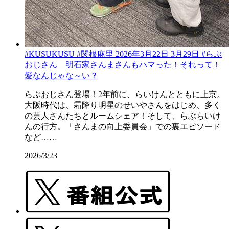
#KUSUKUSU #関根麻里 2026年3月22日 3月29日 #らぶ
おじさん 明石家さんまさんもハマった！それって！
愛なんじゃな～い？
らぶおじさん登場！2年前に、らいけんとともに上京。
大阪時代は、霜降り明星のせいやさんをはじめ、多く
の芸人さんたちとルームシェア！そして、らぶらいけ
んの行方。「さんまの向上委員会」での裏エピソード
など……
2026/3/23