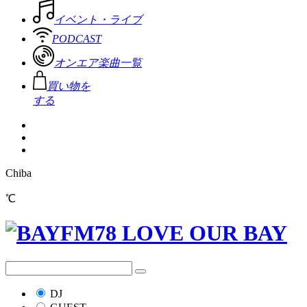
イベント・ライブ
PODCAST
オンエア楽曲一覧
買い物を
する
Chiba
℃
DJ