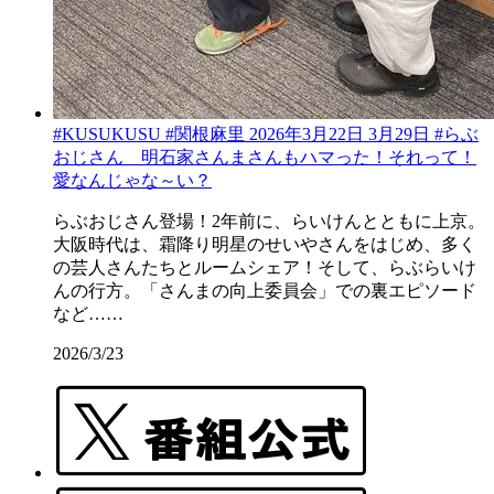
#KUSUKUSU #関根麻里 2026年3月22日 3月29日 #らぶ
おじさん 明石家さんまさんもハマった！それって！
愛なんじゃな～い？
らぶおじさん登場！2年前に、らいけんとともに上京。
大阪時代は、霜降り明星のせいやさんをはじめ、多く
の芸人さんたちとルームシェア！そして、らぶらいけ
んの行方。「さんまの向上委員会」での裏エピソード
など……
2026/3/23