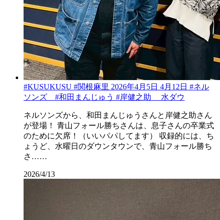
#KUSUKUSU #関根麻里 2026年4月5日 4月12日 #ネル
ソンズ #和田まんじゅう #岸健之助 水ダウ
ネルソンズから、和田まんじゅうさんと岸健之助さん
が登場！ 青山フォール勝ちさんは、息子さんの卒業式
のために欠席！（いいパパしてます） 収録的には、ち
ょうど、水曜日のダウンタウンで、青山フォール勝ち
さ……
2026/4/13