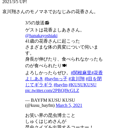
2021/3/5 UP!
哀川翔さんのモノマネでおなじみの花香さん。
3/5の放送📻
ゲストは花香よしあきさん。
@hanakayoshiaki
41歳の花香さんに起こった
さまざまな体の異変について伺いま
す。
身長が伸びたり、食べられなかったも
のが食べられたり🍽
よろしかったらぜひ。
#関根麻里
#花香
よしあき
#bayfmっ子
#哀川翔
#目を閉
じてギラギラ
#bayfm
#KUSUKUSU
pic.twitter.com/2PBQI9cGLZ
— BAYFM KUSU KUSU
(@kusu_bayfm)
March 5, 2021
お笑い界の昆虫博士こと
しゅくはじめさんが
昆虫クイズを出題するコーナー！