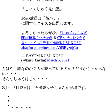
「しゅくしゅく昆虫塾」
3/5の放送は「🐝ハチ」
に関するクイズを出題します。
よろしかったらぜひ。
#しゅくはじめ
#
関根麻里
#ハチ
#蜂
🐝
#アシナガバチ
#
昆虫クイズ
#浅井企画
#KUSUKUSU
#bayfm
pic.twitter.com/V65RgznjGo
— BAYFM KUSU KUSU
(@kusu_bayfm)
March 5, 2021
もはや 誰なのか？人が映っているのか？どうかもわからな
い・・・。
そんなしゅくはじめ・・・。
次回、3月12日は、石出奈々子ちゃんが登場です。