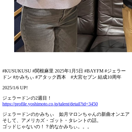
#KUSUKUSU #関根麻里 2025年1月5日 #BAYFM #ジェラー
ドン #かみちぃ #アタック西本 #大宮セブン 結成10周年
2025/1/6 UP!
ジェラードンの2週目！
https://profile.yoshimoto.co.jp/talent/detail?id=3450
ジェラードンのかみちぃ 如月マロンちゃんの新曲オンエア
そして、アメリカズ・ゴット・タレントの話。
ゴッドじゃないの！？的なかみちぃ。。。