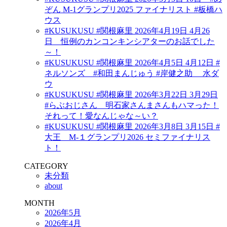
ぞん M-1グランプリ2025 ファイナリスト #板橋ハ
ウス
#KUSUKUSU #関根麻里 2026年4月19日 4月26
日 恒例のカンコンキンシアターのお話でした
～！
#KUSUKUSU #関根麻里 2026年4月5日 4月12日 #
ネルソンズ #和田まんじゅう #岸健之助 水ダ
ウ
#KUSUKUSU #関根麻里 2026年3月22日 3月29日
#らぶおじさん 明石家さんまさんもハマった！
それって！愛なんじゃな～い？
#KUSUKUSU #関根麻里 2026年3月8日 3月15日 #
大王 M-１グランプリ2026 セミファイナリス
ト！
CATEGORY
未分類
about
MONTH
2026年5月
2026年4月