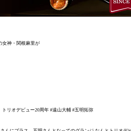
の女神・関根麻里が
ランジ トリオデビュー20周年 #遠山大輔 #五明拓弥
大さんにプラス、五明さんとなってのグランジ なんとトリオデビ