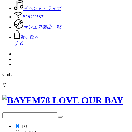
イベント・ライブ
PODCAST
オンエア楽曲一覧
買い物を
する
Chiba
℃
DJ