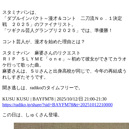
スタミナパンは、
「ダブルインパクト～漫才＆コント 二刀流Ｎｏ．１決定
戦 ２０２５」のファイナリスト。
「ツギクル芸人グランプリ２０２５」では、準優勝！
コント芸人が、漫才を始めた理由とは？
スタミナパン 麻婆さんのリクエスト
ＲＩＰ ＳＬＹＭＥ「ｏｎｅ」～初めて彼女ができてカラオ
ケ行って歌った曲。
麻婆さんは、ＳＵさんと出身高校が同じで、今年の再結成う
れしすぎたそうです。
聞き逃しは、radikoのタイムフリーで。
KUSU KUSU | BAYFM78 | 2025/10/12/日 21:00-21:30
https://radiko.jp/share/?sid=BAYFM78&t=20251012210000
この日は、しゅくさん登場。