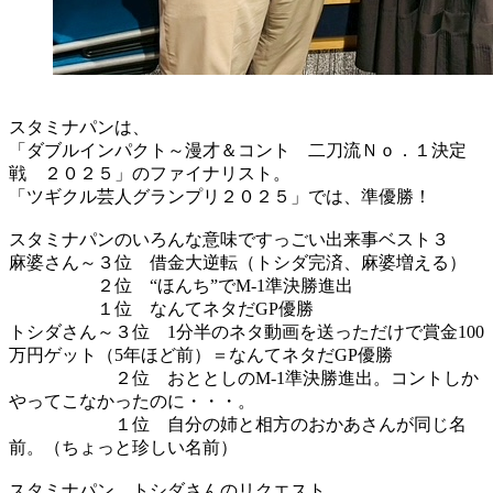
スタミナパンは、
「ダブルインパクト～漫才＆コント 二刀流Ｎｏ．１決定
戦 ２０２５」のファイナリスト。
「ツギクル芸人グランプリ２０２５」では、準優勝！
スタミナパンのいろんな意味ですっごい出来事ベスト３
麻婆さん～３位 借金大逆転（トシダ完済、麻婆増える）
２位 “ほんち”でM-1準決勝進出
１位 なんてネタだGP優勝
トシダさん～３位 1分半のネタ動画を送っただけで賞金100
万円ゲット（5年ほど前）＝なんてネタだGP優勝
２位 おととしのM-1準決勝進出。コントしか
やってこなかったのに・・・。
１位 自分の姉と相方のおかあさんが同じ名
前。（ちょっと珍しい名前）
スタミナパン トシダさんのリクエスト