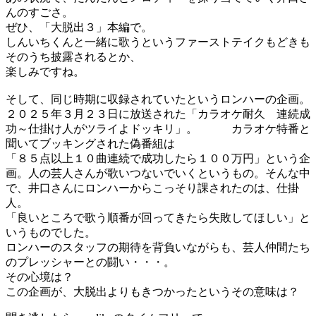
んのすごさ。
ぜひ、「大脱出３」本編で。
しんいちくんと一緒に歌うというファーストテイクもどきも
そのうち披露されるとか、
楽しみですね。
そして、同じ時期に収録されていたというロンハーの企画。
２０２５年３月２３日に放送された「カラオケ耐久 連続成
功～仕掛け人がツライよドッキリ」。 カラオケ特番と
聞いてブッキングされた偽番組は
「８５点以上１０曲連続で成功したら１００万円」という企
画。人の芸人さんが歌いつないでいくというもの。そんな中
で、井口さんにロンハーからこっそり課されたのは、仕掛
人。
「良いところで歌う順番が回ってきたら失敗してほしい」と
いうものでした。
ロンハーのスタッフの期待を背負いながらも、芸人仲間たち
のプレッシャーとの闘い・・・。
その心境は？
この企画が、大脱出よりもきつかったというその意味は？