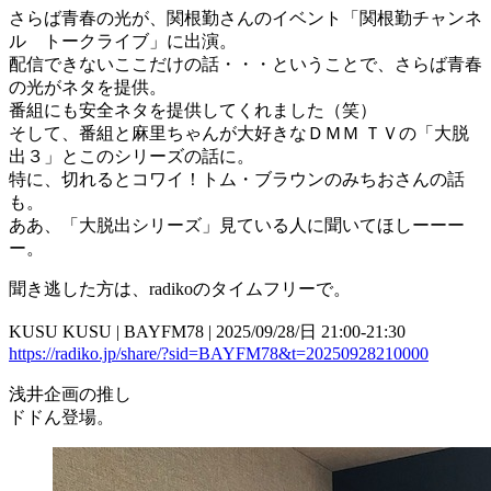
さらば青春の光が、関根勤さんのイベント「関根勤チャンネ
ル トークライブ」に出演。
配信できないここだけの話・・・ということで、さらば青春
の光がネタを提供。
番組にも安全ネタを提供してくれました（笑）
そして、番組と麻里ちゃんが大好きなＤＭＭ ＴＶの「大脱
出３」とこのシリーズの話に。
特に、切れるとコワイ！トム・ブラウンのみちおさんの話
も。
ああ、「大脱出シリーズ」見ている人に聞いてほしーーー
ー。
聞き逃した方は、radikoのタイムフリーで。
KUSU KUSU | BAYFM78 | 2025/09/28/日 21:00-21:30
https://radiko.jp/share/?sid=BAYFM78&t=20250928210000
浅井企画の推し
ドドん登場。