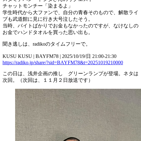
チャットモンチー「染まるよ」
学生時代から大ファンで、自分の青春そのもので、解散ライ
ブも武道館に見に行き大号泣したそう。
当時、バイトばかりでお金もなかったのですが、なけなしの
お金でハンドタオルを買った思い出も。
聞き逃しは、radikoのタイムフリーで。
KUSU KUSU | BAYFM78 | 2025/10/19/日 21:00-21:30
https://radiko.jp/share/?sid=BAYFM78&t=20251019210000
この日は、浅井企画の推し グリーンランプが登場。ネタは
次回。（次回は、１１月２日放送です）