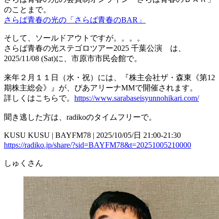
のことまで。
さらば青春の光の「さらば青春のBAR」
そして、ソールドアウトですが。。。。
さらば青春の光ステゴロツアー2025 千葉公演 は、
2025/11/08 (Sat)に、市原市市民会館で。
来年２月１１日（水・祝）には、『株主会社ザ・森東《第12
期株主総会》』が、ぴあアリーナMMで開催されます。
詳しくはこちらで。
https://www.sarabaseisyunnohikari.com/
聞き逃した方は、radikoのタイムフリーで。
KUSU KUSU | BAYFM78 | 2025/10/05/日 21:00-21:30
https://radiko.jp/share/?sid=BAYFM78&t=20251005210000
しゅくさん