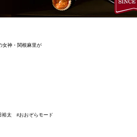
の女神・関根麻里が
#前田裕太 #おおぞらモード