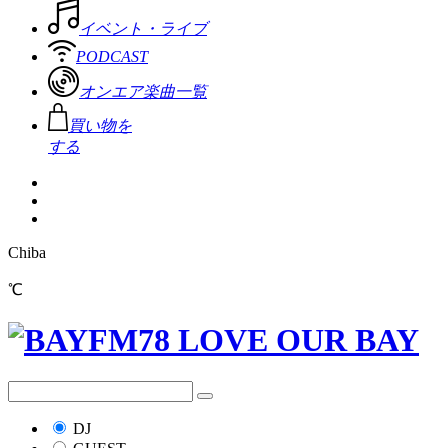
イベント・ライブ
PODCAST
オンエア楽曲一覧
買い物を
する
Chiba
℃
DJ