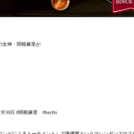
の女神・関根麻里が
30日 #関根麻里 #bayfm
上のコンビによるトーナメント）で準優勝というマシンガンズの２