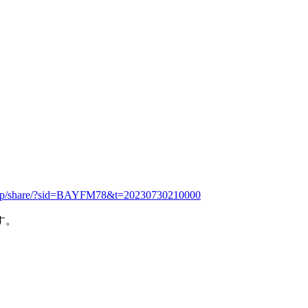
ko.jp/share/?sid=BAYFM78&t=20230730210000
す。