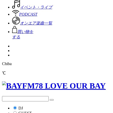
イベント・ライブ
PODCAST
オンエア楽曲一覧
買い物を
する
Chiba
℃
DJ