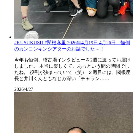
#KUSUKUSU #関根麻里 2026年4月19日 4月26日 恒例
のカンコンキンシアターのお話でした～！
今年も恒例、稽古場インタビューを2週に渡ってお届け
しました。 本当に楽しくて、あっという間の時間でし
たね。 役割が決まっていて（笑） ２週目には、関根座
長と井川くんともなじみ深い「チャラン……
2026/4/27