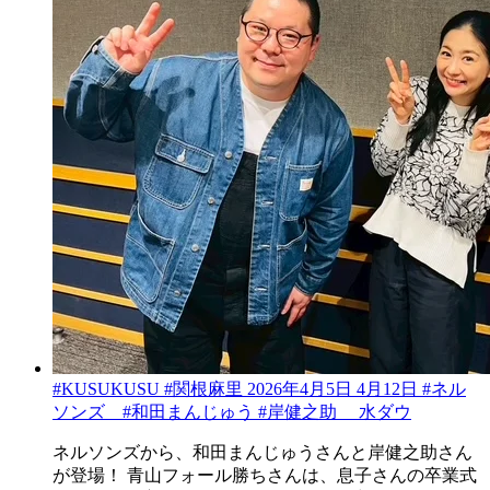
#KUSUKUSU #関根麻里 2026年4月5日 4月12日 #ネル
ソンズ #和田まんじゅう #岸健之助 水ダウ
ネルソンズから、和田まんじゅうさんと岸健之助さん
が登場！ 青山フォール勝ちさんは、息子さんの卒業式