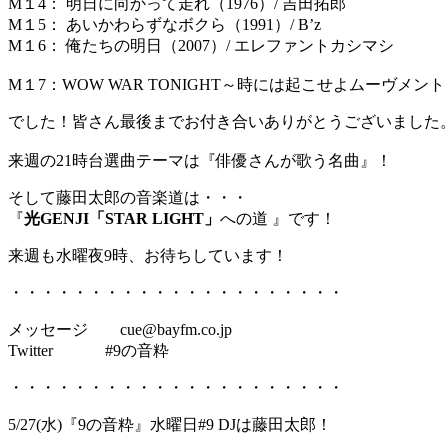
M１4： 明日に向かって走れ（1976）/ 吉田拓郎
M１5： あいかわらずなボクら（1991）/ B’z
M１6： 俺たちの明日（2007）/ エレファントカシマシ
M１7：WOW WAR TONIGHT～時には起こせよムーヴメント（1995）/
でした！皆さん最後までお付き合いありがとうございました
来週の21時台選曲テーマは『俳優さんが歌う名曲』！
そして藤田太郎の音楽道は・・・
『
光GENJI「STAR LIGHT」
への道 』です！
来週も水曜夜9時、お待ちしています！
・・・・・・・・・・・・・・・・・・・・・
メッセージ cue@bayfm.co.jp
Twitter #9の音粋
・・・・・・・・・・・・・・・・・・・・・
5/27(水)『9の音粋』水曜日#9 DJは藤田太郎！