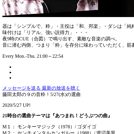
器は「シンプルで、粋」・主役は「和、邦楽」・ダシは「純
味付けは「リアル、強い説得力」・・・
夜9時のCUE（合図）で鳴り出す、素敵な音楽の調べ。
音に潜む内側、つまり「粋」を存分に味わっていただく、筋書
Every Mon.-Thu. 21:00～22:54
メッセージを送る
最新の放送を聴く
藤田太郎の９の音粋！5/27(水)の選曲
2020/5/27 UP!
21時台の選曲テーマは『あつまれ！どうぶつの曲』
M１： モンキーマジック（1978）/ ゴダイゴ
M２： センチメンタルカンガルー（1988）/ 渡辺美里