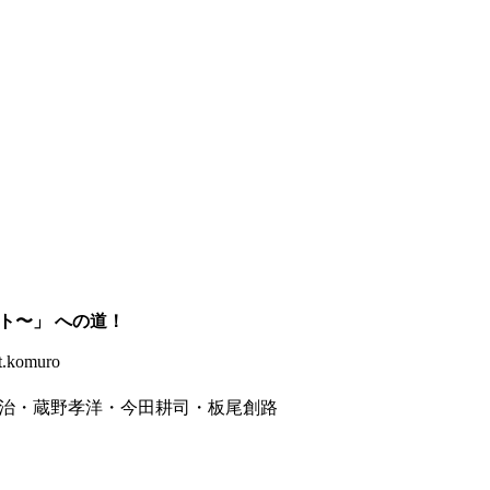
ント〜
」
への道！
omuro
野幸治・蔵野孝洋・今田耕司・板尾創路