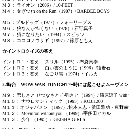
M３： ライオン（2006）/ 10-FEET
M４： 女ぎつね on the Run（1987）/ BARBEE BOYS
M５：ブルドッグ（1977）/ フォーリーブス
M６： 狼なんか怖くない（1978）/ 石野真子
M７： 猫になりたい （1994）/ スピッツ
M８： ココロノウサギ（1997）/ 篠原ともえ
☆イントロクイズの答え
イントロ１：答え スリル（1995）/ 布袋寅泰
イントロ２：答え 白い雲のように（1996）/猿岩石
イントロ３：答え なごり雪（1974）/ イルカ
22時台
WOW WAR TONIGHT〜時には起こせよムーヴメ
M９： 恋しさと せつなさと 心強さと（1994）/ 篠原涼子 with t.k
M１０： ナウロマンティック（1995）/ KOJI1200
M１１：オジャパメン （1997）/松本人志・浜田雅功・東
M１２： Movin’on without you （1999）/宇多田ヒカル
M１３： 少年 （1995）/ GEISHA GIRLS