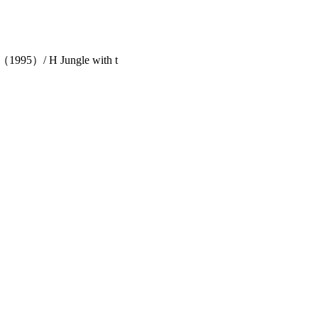
 H Jungle with t
。