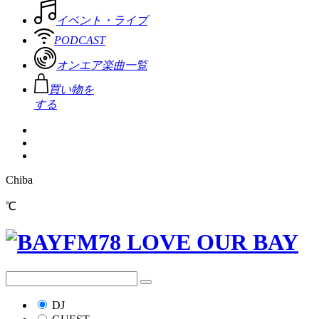
イベント・ライブ
PODCAST
オンエア楽曲一覧
買い物を
する
Chiba
℃
DJ