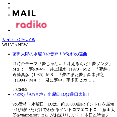
サイトTOPへ戻る
WHAT’s NEW
藤田太郎の水曜９の音粋！8/5(水)の選曲
21時台テーマ『夢じゃない！叶えるんだ！夢ソング』
M１：「夢の中へ」井上陽水（1973）M２：「夢絆」
近藤真彦（1985）M３：「夢のまた夢」鈴木雅之
（1994）M４：「君に夢中」宇多田ヒカ……
2026/8/5
8/5(水)『9の音粋』水曜日 DJは藤田太郎！
9の音粋・水曜日！DJは、約30,000曲のイントロを最短
0.1秒聴いただけでわかるイントロマエストロ 『藤田太
郎(@taicotarofujita)』がお送りします！ 本日21時台テー