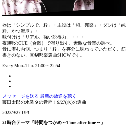
器は「シンプルで、粋」・主役は「和、邦楽」・ダシは「純
粋、かつ濃厚」・
味付けは「リアル、強い説得力」・・・
夜9時のCUE（合図）で鳴り出す、素敵な音楽の調べ。
音に潜む内側、つまり「粋」を存分に味わっていただく、筋
書きのない、真剣邦楽選曲SHOWです。
Every Mon.-Thu. 21:00～22:54
メッセージを送る
最新の放送を聴く
藤田太郎の水曜９の音粋！9/27(水)の選曲
2023/9/27 UP!
21時台テーマ『時間をつかめ～Time after time～』