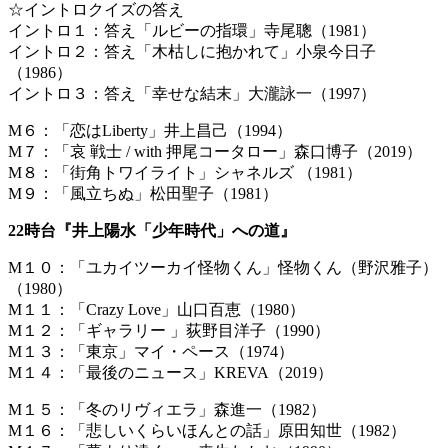
☆イントロクイズの答え
イントロ１：答え「ルビーの指環」寺尾聰（1981）
イントロ２：答え「木枯しに抱かれて」小泉今日子
（1986）
イントロ３：答え「幸せな結末」大瀧詠一（1997）
M６：「恋はLiberty」井上昌己（1994）
M７：「哀 戦士 / with 押尾コータロー」森口博子（2019）
M８：「街角トワイライト」シャネルズ （1981）
M９：「風立ちぬ」松田聖子（1981）
22時台『井上陽水「少年時代」への道』
M１０：「ユカイツーカイ怪物くん」怪物くん（野沢雅子）
（1980）
M１１：「Crazy Love」山口百恵（1980）
M１２：「ギャラリー 」荻野目洋子（1990）
M１３：「東京」マイ・ペース（1974）
M１４：「最後のニュース」KREVA（2019）
M１５：「冬のリヴィエラ」森進一（1982）
M１６：「悲しいくらいほんとの話」原田知世（1982）