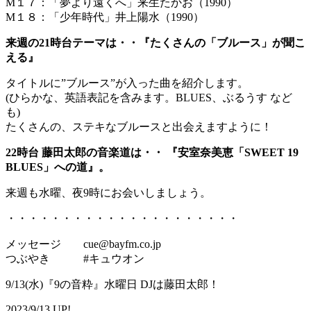
M１７：「夢より遠くへ」来生たかお（1990）
M１８：「少年時代」井上陽水（1990）
来週の21時台テーマは・・『たくさんの「ブルース」が聞こ
える』
タイトルに”ブルース”が入った曲を紹介します。
(ひらかな、英語表記を含みます。BLUES、ぶるうす など
も)
たくさんの、ステキなブルースと出会えますように！
22時台 藤田太郎の音楽道は・・ 『安室奈美恵「SWEET 19
BLUES」への道』。
来週も水曜、夜9時にお会いしましょう。
・・・・・・・・・・・・・・・・・・・・・
メッセージ cue@bayfm.co.jp
つぶやき #キュウオン
9/13(水)『9の音粋』水曜日 DJは藤田太郎！
2023/9/13 UP!