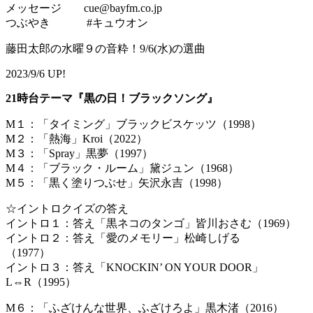
メッセージ cue@bayfm.co.jp
つぶやき #キュウオン
藤田太郎の水曜９の音粋！9/6(水)の選曲
2023/9/6 UP!
21時台テーマ『黒の日！ブラックソング』
M１：「タイミング」ブラックビスケッツ（1998）
M２：「熱海」Kroi（2022）
M３：「Spray」黒夢（1997）
M４：「ブラック・ルーム」黛ジュン（1968）
M５：「黒く塗りつぶせ」矢沢永吉（1998）
☆イントロクイズの答え
イントロ１：答え「黒ネコのタンゴ」皆川おさむ（1969）
イントロ２：答え「愛のメモリー」松崎しげる
（1977）
イントロ３：答え「KNOCKIN’ ON YOUR DOOR」
L⇔R（1995）
M６：「ふざけんな世界、ふざけろよ」黒木渚（2016）