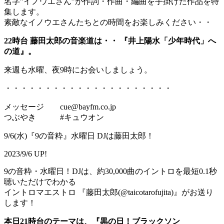
名字”イノウエさん”が作詞・作曲・編曲を手掛けた作品を特
集します。
素敵なイノウエさんたちとの時間をお楽しみください・・
22時台 藤田太郎の音楽道は・・ 『井上陽水「少年時代」へ
の道』。
来週も水曜、夜9時にお会いしましょう。
・・・・・・・・・・・・・・・・・・・・・
メッセージ cue@bayfm.co.jp
つぶやき #キュウオン
9/6(水)『9の音粋』水曜日 DJは藤田太郎！
2023/9/6 UP!
9の音粋・水曜日！DJは、約30,000曲のイントロを最短0.1秒
聴いただけでわかる
イントロマエストロ 『藤田太郎(@taicotarofujita)』がお送り
します！
本日21時台のテーマは、『黒の日！ブラックソン