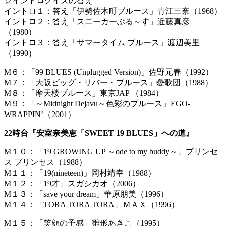
☆イントロクイズの答え
イントロ１：答え「伊勢佐木町ブルース」青江三奈（1968）
イントロ２：答え「スニーカーぶる～す」近藤真彦
（1980）
イントロ３：答え「サマータイム ブルース」渡辺美里
（1990）
M６：「99 BLUES (Unplugged Version)」佐野元春（1992）
M７：「大阪ビッグ・リバー・ブルース」憂歌団（1988）
M８：「摩天楼ブルース」東京JAP （1984）
M９：「～Midnight Dejavu～色彩のブルース」EGO-
WRAPPIN’（2001）
22時台『安室奈美恵「SWEET 19 BLUES」への道』
M１０：「19 GROWING UP ～ode to my buddy～」プリンセ
ス プリンセス（1988）
M１１：「19(nineteen)」岡村靖幸（1988）
M１２：「19才」スガシカオ（2006）
M１３：「save your dream」華原朋美（1996）
M１４：「TORA TORA TORA」ＭＡＸ（1996）
M１５：「笑顔の予感」雛形あきこ（1995）