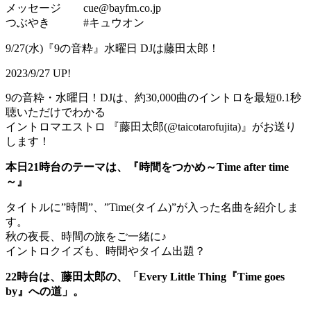
メッセージ cue@bayfm.co.jp
つぶやき #キュウオン
9/27(水)『9の音粋』水曜日 DJは藤田太郎！
2023/9/27 UP!
9の音粋・水曜日！DJは、約30,000曲のイントロを最短0.1秒
聴いただけでわかる
イントロマエストロ 『藤田太郎(@taicotarofujita)』がお送り
します！
本日21時台のテーマは、『時間をつかめ～Time after time
～』
タイトルに”時間”、”Time(タイム)”が入った名曲を紹介しま
す。
秋の夜長、時間の旅をご一緒に♪
イントロクイズも、時間やタイム出題？
22時台は、藤田太郎の、「Every Little Thing『Time goes
by』への道」。