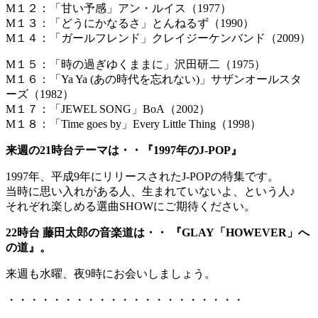
M１２：「甘い予感」アン・ルイス（1977）
M１３：「どうにかなるさ」とんねるず（1990）
M１４：「ガールフレンド」クレイジーケンバンド（2009）
M１５：「時の過ぎゆくままに」沢田研二（1975）
M１６：「Ya Ya (あの時代を忘れない)」サザンオールスタ
ーズ（1982）
M１７：「JEWEL SONG」BoA（2002）
M１８：「Time goes by」Every Little Thing（1998）
来週の21時台テーマは・・『1997年のJ-POP』
1997年、平成9年にリリースされたJ-POPの特集です。
当時に思い入れがある人、生まれていないよ、という人♪
それぞれ楽しめる選曲SHOWにご期待ください。
22時台 藤田太郎の音楽道は・・ 『GLAY「HOWEVER」へ
の道』。
来週も水曜、夜9時にお会いしましょう。
・・・・・・・・・・・・・・・・・・・・・