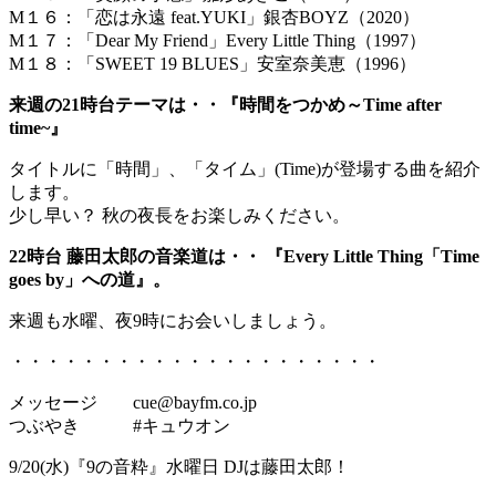
M１６：「恋は永遠 feat.YUKI」銀杏BOYZ（2020）
M１７：「Dear My Friend」Every Little Thing（1997）
M１８：「SWEET 19 BLUES」安室奈美恵（1996）
来週の21時台テーマは・・『時間をつかめ～Time after
time~』
タイトルに「時間」、「タイム」(Time)が登場する曲を紹介
します。
少し早い？ 秋の夜長をお楽しみください。
22時台 藤田太郎の音楽道は・・ 『Every Little Thing「Time
goes by」への道』。
来週も水曜、夜9時にお会いしましょう。
・・・・・・・・・・・・・・・・・・・・・
メッセージ cue@bayfm.co.jp
つぶやき #キュウオン
9/20(水)『9の音粋』水曜日 DJは藤田太郎！