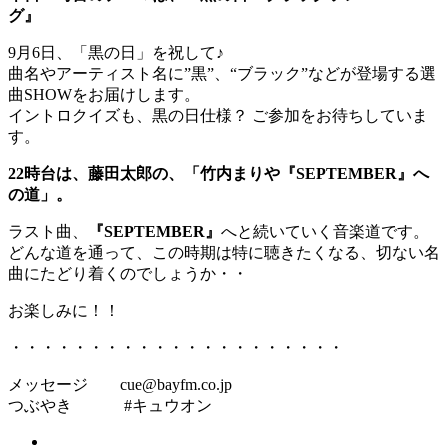
グ』
9月6日、「黒の日」を祝して♪
曲名やアーティスト名に”黒”、“ブラック”などが登場する選
曲SHOWをお届けします。
イントロクイズも、黒の日仕様？ ご参加をお待ちしていま
す。
22時台は、藤田太郎の、「竹内まりや『SEPTEMBER』へ
の道」。
ラスト曲、
『SEPTEMBER』
へと続いていく音楽道です。
どんな道を通って、この時期は特に聴きたくなる、切ない名
曲にたどり着くのでしょうか・・
お楽しみに！！
・・・・・・・・・・・・・・・・・・・・・
メッセージ cue@bayfm.co.jp
つぶやき #キュウオン