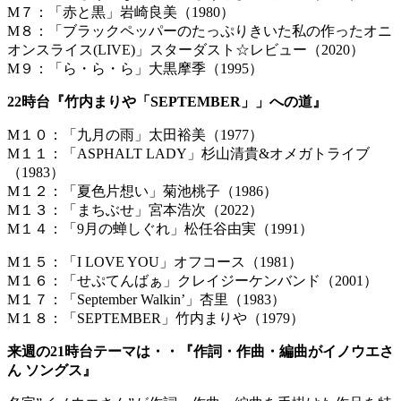
M７：「赤と黒」岩崎良美（1980）
M８：「ブラックペッパーのたっぷりきいた私の作ったオニ
オンスライス(LIVE)」スターダスト☆レビュー（2020）
M９：「ら・ら・ら」大黒摩季（1995）
22時台『竹内まりや「SEPTEMBER」」への道』
M１０：「九月の雨」太田裕美（1977）
M１１：「ASPHALT LADY」杉山清貴&オメガトライブ
（1983）
M１２：「夏色片想い」菊池桃子（1986）
M１３：「まちぶせ」宮本浩次（2022）
M１４：「9月の蝉しぐれ」松任谷由実（1991）
M１５：「I LOVE YOU」オフコース（1981）
M１６：「せぷてんばぁ」クレイジーケンバンド（2001）
M１７：「September Walkin’」杏里（1983）
M１８：「SEPTEMBER」竹内まりや（1979）
来週の21時台テーマは・・『作詞・作曲・編曲がイノウエさ
ん ソングス』