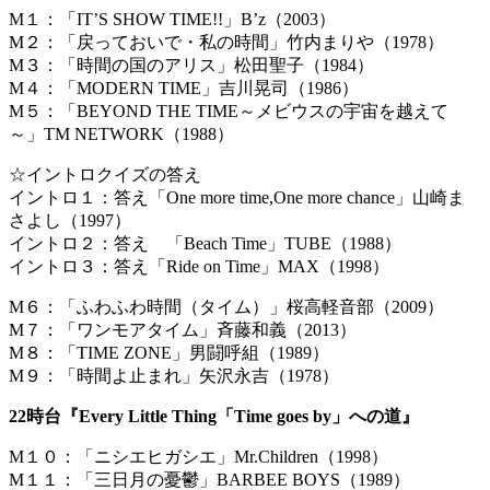
M１：「IT’S SHOW TIME!!」B’z（2003）
M２：「戻っておいで・私の時間」竹内まりや（1978）
M３：「時間の国のアリス」松田聖子（1984）
M４：「MODERN TIME」吉川晃司（1986）
M５：「BEYOND THE TIME～メビウスの宇宙を越えて
～」TM NETWORK（1988）
☆イントロクイズの答え
イントロ１：答え「One more time,One more chance」山崎ま
さよし（1997）
イントロ２：答え 「Beach Time」TUBE（1988）
イントロ３：答え「Ride on Time」MAX（1998）
M６：「ふわふわ時間（タイム）」桜高軽音部（2009）
M７：「ワンモアタイム」斉藤和義（2013）
M８：「TIME ZONE」男闘呼組（1989）
M９：「時間よ止まれ」矢沢永吉（1978）
22時台『Every Little Thing「Time goes by」への道』
M１０：「ニシエヒガシエ」Mr.Children（1998）
M１１：「三日月の憂鬱」BARBEE BOYS（1989）