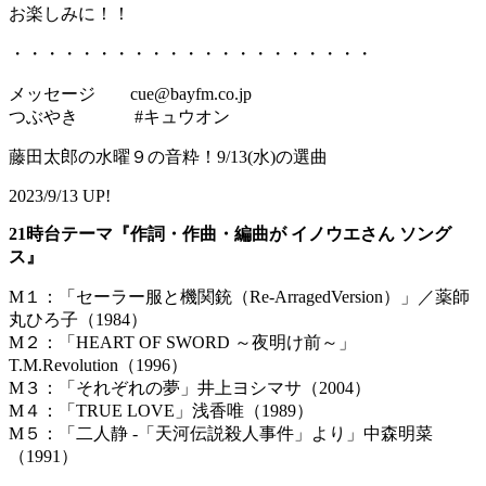
お楽しみに！！
・・・・・・・・・・・・・・・・・・・・・
メッセージ cue@bayfm.co.jp
つぶやき #キュウオン
藤田太郎の水曜９の音粋！9/13(水)の選曲
2023/9/13 UP!
21時台テーマ『作詞・作曲・編曲が イノウエさん ソング
ス』
M１：「セーラー服と機関銃（Re-ArragedVersion）」／薬師
丸ひろ子（1984）
M２：「HEART OF SWORD ～夜明け前～」
T.M.Revolution（1996）
M３：「それぞれの夢」井上ヨシマサ（2004）
M４：「TRUE LOVE」浅香唯（1989）
M５：「二人静 -「天河伝説殺人事件」より」中森明菜
（1991）