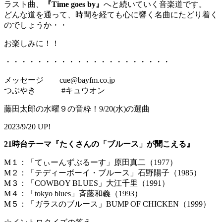
ラスト曲、
『Time goes by』
へと続いていく音楽道です。
どんな道を通って、時間を経ても心に響く名曲にたどり着く
のでしょうか・・
お楽しみに！！
・・・・・・・・・・・・・・・・・・・・・
メッセージ cue@bayfm.co.jp
つぶやき #キュウオン
藤田太郎の水曜９の音粋！9/20(水)の選曲
2023/9/20 UP!
21時台テーマ『たくさんの「ブルース」が聞こえる』
M１：「てぃーんずぶるーす」原田真二（1977）
M２：「テディーボーイ・ブルース」石野陽子（1985）
M３：「COWBOY BLUES」大江千里（1991）
M４：「tokyo blues」斉藤和義（1993）
M５：「ガラスのブルース」BUMP OF CHICKEN（1999）