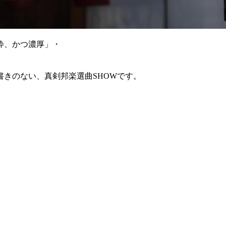
粋、かつ濃厚」・
きのない、真剣邦楽選曲SHOWです。