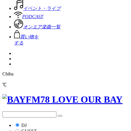
イベント・ライブ
PODCAST
オンエア楽曲一覧
買い物を
する
Chiba
℃
DJ