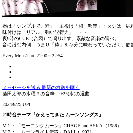
器は「シンプルで、粋」・主役は「和、邦楽」・ダシは「純
味付けは「リアル、強い説得力」・・・
夜9時のCUE（合図）で鳴り出す、素敵な音楽の調べ。
音に潜む内側、つまり「粋」を存分に味わっていただく、筋書
Every Mon.-Thu. 21:00～22:54
メッセージを送る
最新の放送を聴く
藤田太郎の水曜９の音粋！9/25(水)の選曲
2024/9/25 UP!
21時台テーマ『かえってきた ムーンソングス』
M１：「モーニングムーン」CHAGE and ASKA（1986）
M２：「ムーンライト伝説」DALI（1992）