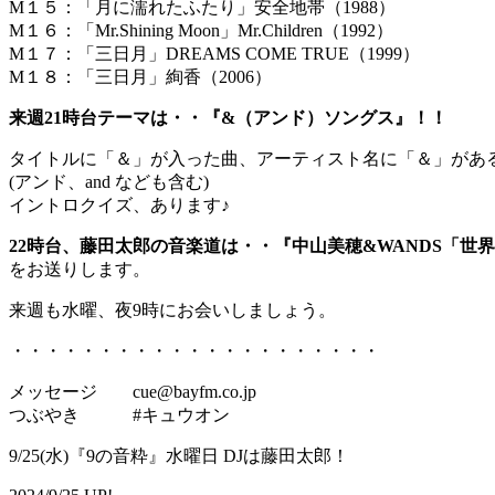
M１５：「月に濡れたふたり」安全地帯（1988）
M１６：「Mr.Shining Moon」Mr.Children（1992）
M１７：「三日月」DREAMS COME TRUE（1999）
M１８：「三日月」絢香（2006）
来週21時台テーマは・・『&（アンド）ソングス』！！
タイトルに「＆」が入った曲、アーティスト名に「＆」があ
(アンド、and なども含む)
イントロクイズ、あります♪
22時台、藤田太郎の音楽道は・・『中山美穂&WANDS「世
をお送りします。
来週も水曜、夜9時にお会いしましょう。
・・・・・・・・・・・・・・・・・・・・・
メッセージ cue@bayfm.co.jp
つぶやき #キュウオン
9/25(水)『9の音粋』水曜日 DJは藤田太郎！