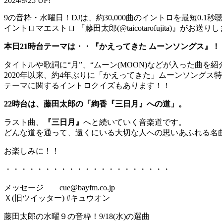
2024/9/25 UP!
9の音粋・水曜日！DJは、約30,000曲のイントロを最短0.1
イントロマエストロ 『藤田太郎(@taicotarofujita)』がお送り
本日21時台テーマは・・『かえってきた ムーンソングス』
タイトルや歌詞に“月”、“ムーン(MOON)などが入った曲を
2020年以来、約4年ぶりに「かえってきた」ムーンソングス特
テーマに関するイントロクイズもあります！！
22時台は、藤田太郎の「絢香『三日月』への道」。
ラスト曲、
『三日月』
へと続いていく音楽道です。
どんな道を通って、遠くにいる大切な人への思いあふれる名
お楽しみに！！
・・・・・・・・・・・・・・・・・・・・・
メッセージ cue@bayfm.co.jp
Ｘ(旧ツイッター) #キュウオン
藤田太郎の水曜９の音粋！9/18(水)の選曲