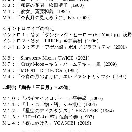
M３：「秘密の花園」松田聖子（1983）
M４：「彼女」斉藤和義（1994）
M５：「今夜月の見える丘に」B’z（2000）
☆イントロクイズの答え
イントロ１：答え「ダンシング・ヒーロ
イントロ２：答え「PRIDE」今井美樹（1996）
イントロ３：答え「アゲハ蝶」ポルノグラフィティ（2001）
M６：「Strawberry Moon」TWICE（2021）
M７：「Crazy Moon～キミ・ハ・ムテキ～」嵐（2009）
M８：「MOON」REBECCA（1988）
M９：「今宵の月のように」エレファントカシマシ（1997）
22時台『絢香「三日月」への道』
M１０：「バイマイメロディー」平井堅（2006）
M１１：「上・京・物・語」シャ乱Q（1994）
M１２：「星空のディスタンス」THE ALFEE（1984）
M１３：「I Feel Coke ’87」佐藤竹善（1987）
M１４：「夜に駆ける」YOASOBI（2019）