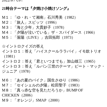
2022/9/7 UP!
21時台テーマは『夕焼け小焼けソング』
M１：「ゆ・れ・て湘南」石川秀美（1982）
M２：「旅人」スピッツ（1996）
M３：「海と少年」大貫妙子（1978）
M４：「夕陽が泣いている」ザ・スパイダース（1966）
M５：「落陽（LIVE）」吉田拓郎（1973）
☆イントロクイズの答え
イントロ１：答え「ハイスクールララバイ」イモ欽トリオ
（1981）
イントロ２：答え「君といつまでも」加山雄三（1965）
イントロ３：答え「ルパン三世のテーマ」ピート・マック・
ジュニア（1978）
M６：「あの夏のバイク」国生さゆり（1986）
M７：「セイシェルの夕陽」松田聖子（1983）
M８：「真っ赤な空を見ただろうか」BUMP OF
CHICKEN（2006）
M９：「オレンジ」SMAP（2000）