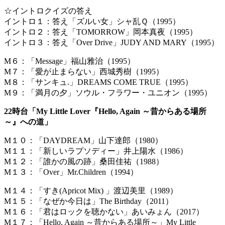
☆イントロクイズの答え
イントロ１：答え「ズルい女」シャ乱Ｑ（1995）
イントロ２：答え「TOMORROW」岡本真夜（1995）
イントロ３：答え「Over Drive」JUDY AND MARY（1995）
M６：「Message」福山雅治（1995）
M７：「愛が止まらない」西城秀樹（1995）
M８：「サンキュ.」DREAMS COME TRUE（1995）
M９：「満月の夕」ソウル・フラワー・ユニオン（1995）
22時台「My Little Lover『Hello, Again ～昔からある場所
～』への道」
M１０：「DAYDREAM」山下達郎（1980）
M１１：「新しいラプソディー」井上陽水（1986）
M１２：「誰かの風の跡」桑田佳祐（1988）
M１３：「Over」Mr.Children（1994）
M１４：「すき(Apricot Mix) 」渡辺美里（1989）
M１５：「なぜか今日は」The Birthday（2011）
M１６：「君はロックを聴かない」あいみょん（2017）
M１７：「Hello, Again ～昔からある場所～」My Little