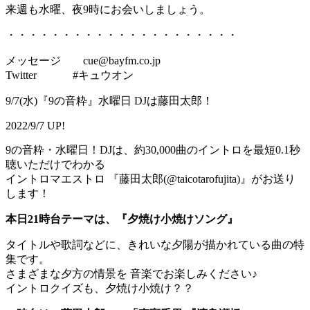
来週も水曜、夜9時にお会いしましょう。
・・・・・・・・・・・・・・・・・・・・・
メッセージ cue@bayfm.co.jp
Twitter #キュウオン
9/7(水)『9の音粋』水曜日 DJは藤田太郎！
2022/9/7 UP!
9の音粋・水曜日！DJは、約30,000曲のイントロを最短0.1秒
聴いただけでわかる
イントロマエストロ 『藤田太郎(@taicotarofujita)』がお送り
します！
本日21時台テーマは、『夕焼け小焼けソング』
タイトルや歌詞などに、きれいな夕陽が描かれている曲の特
集です。
さまざまな夕方の情景を 音楽でお楽しみください♪
イントロクイズも、夕焼け小焼け？？