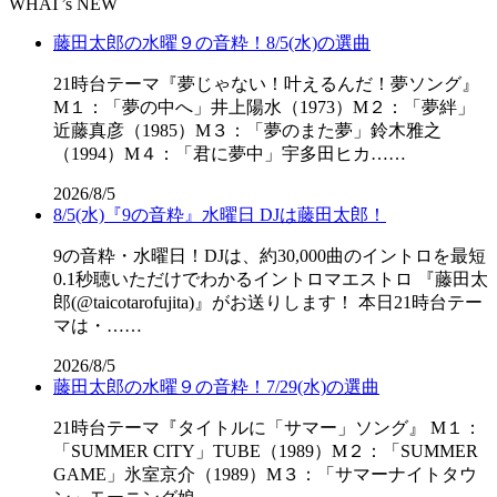
WHAT’s NEW
藤田太郎の水曜９の音粋！8/5(水)の選曲
21時台テーマ『夢じゃない！叶えるんだ！夢ソング』
M１：「夢の中へ」井上陽水（1973）M２：「夢絆」
近藤真彦（1985）M３：「夢のまた夢」鈴木雅之
（1994）M４：「君に夢中」宇多田ヒカ……
2026/8/5
8/5(水)『9の音粋』水曜日 DJは藤田太郎！
9の音粋・水曜日！DJは、約30,000曲のイントロを最短
0.1秒聴いただけでわかるイントロマエストロ 『藤田太
郎(@taicotarofujita)』がお送りします！ 本日21時台テー
マは・……
2026/8/5
藤田太郎の水曜９の音粋！7/29(水)の選曲
21時台テーマ『タイトルに「サマー」ソング』 M１：
「SUMMER CITY」TUBE（1989）M２：「SUMMER
GAME」氷室京介（1989）M３：「サマーナイトタウ