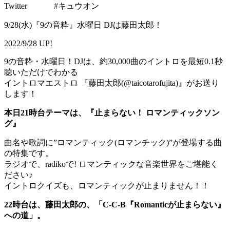
Twitter #キュウオン
9/28(水)『9の音粋』水曜日 DJは藤田太郎！
2022/9/28 UP!
9の音粋・水曜日！DJは、約30,000曲のイントロを最短0.1秒
聴いただけでわかる
イントロマエストロ 『藤田太郎(@taicotarofujita)』がお送り
します！
本日21時台テーマは、『止まらない！ ロマンティックソン
グ』
曲名や歌詞に”ロマンティック(ロマンチック)”が登場する曲
の特集です。
ラジオで、radikoで! ロマンティックな音楽世界をご堪能く
ださい♪
イントロクイズも、ロマンティックが止まりません！！
22時台は、藤田太郎の、「C-C-B『Romanticが止まらない』
への道」。