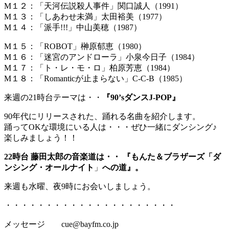
M１２：「天河伝説殺人事件」関口誠人（1991）
M１３：「しあわせ未満」太田裕美（1977）
M１４：「派手!!!」中山美穂（1987）
M１５：「ROBOT」榊原郁恵（1980）
M１６：「迷宮のアンドローラ」小泉今日子（1984）
M１７：「ト・レ・モ・ロ」柏原芳恵（1984）
M１８：「Romanticが止まらない」C-C-B（1985）
来週の21時台テーマは・・
『90’sダンスJ-POP』
90年代にリリースされた、踊れる名曲を紹介します。
踊ってOKな環境にいる人は・・・ぜひ一緒にダンシング♪
楽しみましょう！！
22時台 藤田太郎の音楽道は・・ 『もんた＆ブラザーズ「ダ
ンシング・オールナイト
」
への道』。
来週も水曜、夜9時にお会いしましょう。
・・・・・・・・・・・・・・・・・・・・・
メッセージ cue@bayfm.co.jp