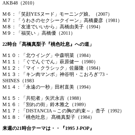
AKB48（2010）
M６：「笑顔YESヌード」モーニング娘。（2007）
M７：「うわさのセクシークイーン」高橋慶彦（1981）
M８：「友達でいいから」高橋由美子（1994）
M９：「福笑い 」高橋優（2011）
22時台「髙橋真梨子『桃色吐息』への道」
M１０：「北ウイング」中森明菜（1984）
M１１：「ぐでんぐでん」萩原健一（1980）
M１２：「マイ・クラシック」佐藤隆（1984）
M１３：「キン肉マンボ」神谷明・こおろぎ’73・
SHINES（1983
M１４：「永遠の一秒」田村直美（1994）
M１５：「共犯者」矢沢永吉（1988）
M１６：「別れの街」鈴木雅之（1989）
M１７：「DISTANCIA～この胸の約束～」杏子（1992）
M１８：「桃色吐息」 髙橋真梨子（1984）
来週の21時台テーマは・・『1995 J-POP』