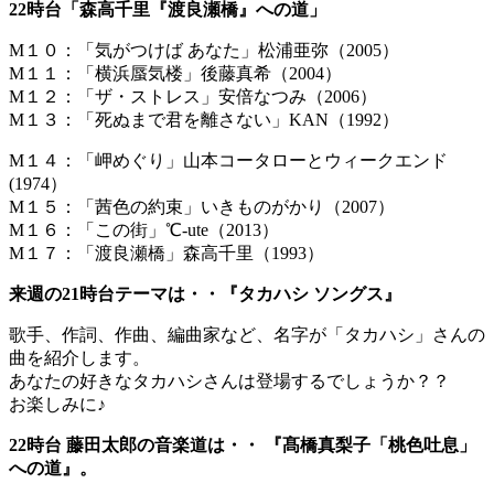
22時台「森高千里『渡良瀬橋』への道」
M１０：「気がつけば あなた」松浦亜弥（2005）
M１１：「横浜蜃気楼」後藤真希（2004）
M１２：「ザ・ストレス」安倍なつみ（2006）
M１３：「死ぬまで君を離さない」KAN（1992）
M１４：「岬めぐり」山本コータローとウィークエンド
(1974）
M１５：「茜色の約束」いきものがかり（2007）
M１６：「この街」℃-ute（2013）
M１７：「渡良瀬橋」森高千里（1993）
来週の21時台テーマは・・『タカハシ ソングス』
歌手、作詞、作曲、編曲家など、名字が「タカハシ」さんの
曲を紹介します。
あなたの好きなタカハシさんは登場するでしょうか？？
お楽しみに♪
22時台 藤田太郎の音楽道は・・ 『髙橋真梨子「桃色吐息」
への道』。