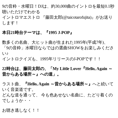
9の音粋・水曜日！DJは、約30,000曲のイントロを最短0.1秒
聴いただけでわかる
イントロマエストロ 『藤田太郎(@taicotarofujita)』がお送り
します！
本日21時台テーマは、『1995 J-POP』
数多くの名曲、大ヒット曲が生まれた1995年(平成7年)、
「9の音粋」水曜日ならではの選曲SHOWをお楽しみくださ
い♪
イントロクイズも、1995年リリースのJ-POPです！！
22時台は、藤田太郎の、「My Little Lover『Hello, Again ～
昔からある場所～』への道」。
ラスト曲、
『
Hello, Again ～昔からある場所～
』
へと続いて
いく音楽道です。
どんな道を通って、 今も色あせない名曲に、たどり着くの
でしょうか・・
お聴き逃しなく！！