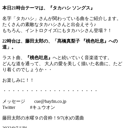
本日21時台テーマは、『タカハシ ソングス』
名字「タカハシ」さんが関わっている曲をご紹介します。
たくさんの素敵なタカハシさんと出会えそう♪
もちろん、イントロクイズにもタカハシさん登場？！
22時台は、藤田太郎の、「髙橋真梨子 『桃色吐息』への
道」。
ラスト曲、
『桃色吐息』
へと続いていく音楽道です。
どんな道を通って、 大人の愛を美しく描いた名曲に、たど
り着くのでしょうか・・
お楽しみに！！
・・・・・・・・・・・・・・・・・・・・・
メッセージ cue@bayfm.co.jp
Twitter #キュウオン
藤田太郎の水曜９の音粋！9/7(水)の選曲