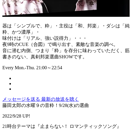
器は「シンプルで、粋」・主役は「和、邦楽」・ダシは「純
粋、かつ濃厚」・
味付けは「リアル、強い説得力」・・・
夜9時のCUE（合図）で鳴り出す、素敵な音楽の調べ。
音に潜む内側、つまり「粋」を存分に味わっていただく、筋
書きのない、真剣邦楽選曲SHOWです。
Every Mon.-Thu. 21:00～22:54
メッセージを送る
最新の放送を聴く
藤田太郎の水曜９の音粋！9/28(水)の選曲
2022/9/28 UP!
21時台テーマは『止まらない！ ロマンティックソング』