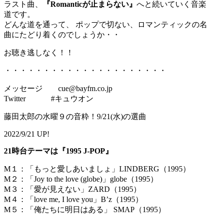
ラスト曲、
『Romanticが止まらない』
へと続いていく音楽
道です。
どんな道を通って、 ポップで切ない、ロマンティックの名
曲にたどり着くのでしょうか・・
お聴き逃しなく！！
・・・・・・・・・・・・・・・・・・・・・
メッセージ cue@bayfm.co.jp
Twitter #キュウオン
藤田太郎の水曜９の音粋！9/21(水)の選曲
2022/9/21 UP!
21時台テーマは『1995 J-POP』
M１：「もっと愛しあいましょ」LINDBERG（1995）
M２：「Joy to the love (globe)」globe（1995）
M３：「愛が見えない」ZARD（1995）
M４：「love me, I love you」B’z（1995）
M５：「俺たちに明日はある」 SMAP（1995）