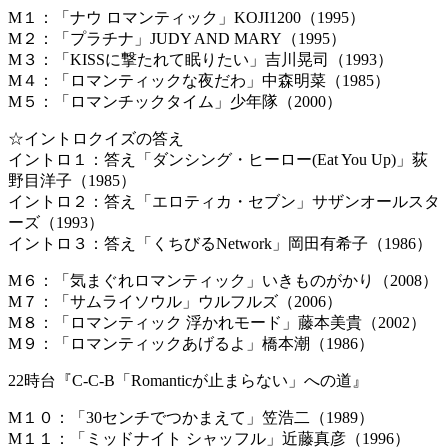
M１：「ナウ ロマンティック」KOJI1200（1995）
M２：「プラチナ」JUDY AND MARY（1995）
M３：「KISSに撃たれて眠りたい」吉川晃司（1993）
M４：「ロマンティックな夜だわ」中森明菜（1985）
M５：「ロマンチックタイム」少年隊（2000）
☆イントロクイズの答え
イントロ１：答え「ダンシング・ヒーロー(Eat You Up)」荻
野目洋子（1985）
イントロ２：答え「エロティカ・セブン」サザンオールスタ
ーズ（1993）
イントロ３：答え「くちびるNetwork」岡田有希子（1986）
M６：「気まぐれロマンティック」いきものがかり（2008）
M７：「サムライソウル」ウルフルズ（2006）
M８：「ロマンティック 浮かれモード」藤本美貴（2002）
M９：「ロマンティックあげるよ」橋本潮（1986）
22時台『C-C-B「Romanticが止まらない」への道』
M１０：「30センチでつかまえて」笠浩二（1989）
M１１：「ミッドナイト シャッフル」近藤真彦（1996）