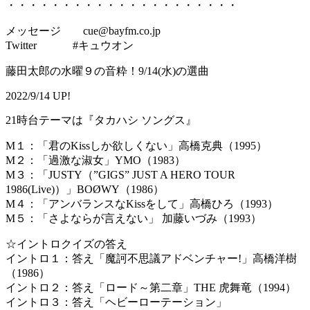
・・・・・・・・・・・・・・・・・・・・・
メッセージ cue@bayfm.co.jp
Twitter #キュウオン
藤田太郎の水曜９の音粋！9/14(水)の選曲
2022/9/14 UP!
21時台テーマは『タカハシ ソングス』
M１：「君のKissしか欲しくない」高橋克典（1995）
M２：「過激な淑女」YMO（1983）
M３：「JUSTY（”GIGS” JUST A HERO TOUR
1986(Live)）」BOØWY（1986）
M４：「アンバランスなKissをして」高橋ひろ（1993）
M５：「さよならが言えない」 加藤いづみ（1993）
☆イントロクイズの答え
イントロ１：答え「魔訶不思議アドベンチャー!」高橋洋樹
（1986）
イントロ２：答え「ロード～第二章」THE 虎舞竜（1994）
イントロ３：答え「ヘビーローテーション」