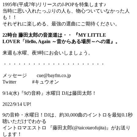
1995年(平成7年)リリースのJ-POPを特集します♪
当時に思い入れたっぷりの人も、物心ついていなかった人
も！！
それぞれに楽しめる、最強の選曲にご期待ください。
22時台 藤田太郎の音楽道は・・ 『MY LITTLE
LOVER「Hello, Again ～昔からある場所～への道』。
来週も水曜、夜9時にお会いしましょう。
・・・・・・・・・・・・・・・・・・・・・
メッセージ cue@bayfm.co.jp
Twitter #キュウオン
9/14(水)『9の音粋』水曜日 DJは藤田太郎！
2022/9/14 UP!
9の音粋・水曜日！DJは、約30,000曲のイントロを最短0.1秒
聴いただけでわかる
イントロマエストロ 『藤田太郎(@taicotarofujita)』がお送り
します！