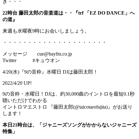
き・・・
22時台 藤田太郎の音楽道は・・『trf 「EZ DO DANCE」へ
の道』
来週も水曜夜9時にお会いしましょう。
・・・・・・・・・・・・・・・・・・・・・
メッセージ cue@bayfm.co.jp
Twitter #キュウオン
4/20(水)『9の音粋』水曜日 DJは藤田太郎！
2022/4/20 UP!
9の音粋・水曜日！DJは、約30,000曲のイントロを最短0.1秒
聴いただけでわかる
イントロマエストロ 『藤田太郎(@taicotarofujita)』がお送り
します！
本日21時台は、「ジャニーズソングがかからないジャニーズ
特集」