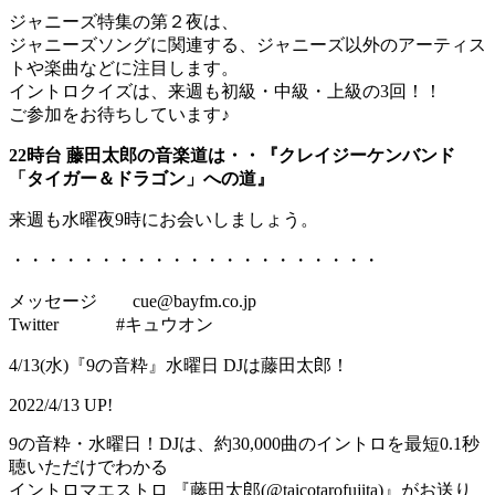
ジャニーズ特集の第２夜は、
ジャニーズソングに関連する、ジャニーズ以外のアーティス
トや楽曲などに注目します。
イントロクイズは、来週も初級・中級・上級の3回！！
ご参加をお待ちしています♪
22時台 藤田太郎の音楽道は・・『クレイジーケンバンド
「タイガー＆ドラゴン」への道』
来週も水曜夜9時にお会いしましょう。
・・・・・・・・・・・・・・・・・・・・・
メッセージ cue@bayfm.co.jp
Twitter #キュウオン
4/13(水)『9の音粋』水曜日 DJは藤田太郎！
2022/4/13 UP!
9の音粋・水曜日！DJは、約30,000曲のイントロを最短0.1秒
聴いただけでわかる
イントロマエストロ 『藤田太郎(@taicotarofujita)』がお送り