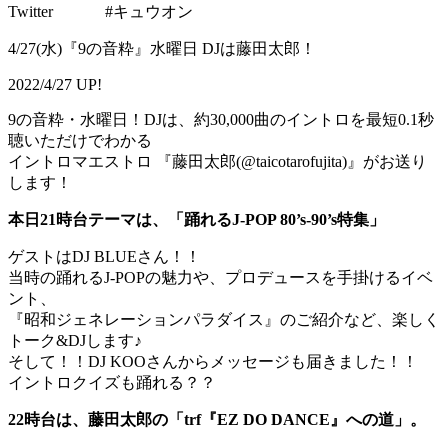
Twitter #キュウオン
4/27(水)『9の音粋』水曜日 DJは藤田太郎！
2022/4/27 UP!
9の音粋・水曜日！DJは、約30,000曲のイントロを最短0.1秒
聴いただけでわかる
イントロマエストロ 『藤田太郎(@taicotarofujita)』がお送り
します！
本日21時台テーマは、「踊れるJ-POP 80’s-90’s特集」
ゲストはDJ BLUEさん！！
当時の踊れるJ-POPの魅力や、プロデュースを手掛けるイベ
ント、
『昭和ジェネレーションパラダイス』のご紹介など、楽しく
トーク&DJします♪
そして！！DJ KOOさんからメッセージも届きました！！
イントロクイズも踊れる？？
22時台は、藤田太郎の「trf『EZ DO DANCE』への道」。