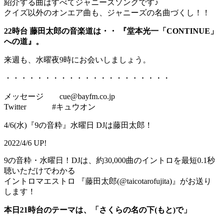
紹介する曲はすべてジャニーズソングです♪
クイズ以外のオンエア曲も、ジャニーズの名曲づくし！！
22時台 藤田太郎の音楽道は・・ 『堂本光一「CONTINUE」
への道』。
来週も、水曜夜9時にお会いしましょう。
・・・・・・・・・・・・・・・・・・・・・
メッセージ cue@bayfm.co.jp
Twitter #キュウオン
4/6(水)『9の音粋』水曜日 DJは藤田太郎！
2022/4/6 UP!
9の音粋・水曜日！DJは、約30,000曲のイントロを最短0.1秒
聴いただけでわかる
イントロマエストロ 『藤田太郎(@taicotarofujita)』がお送り
します！
本日21時台のテーマは、「さくらの名の下(もと)で」