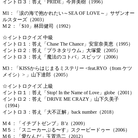
イントロ３：答え「PRIDE」今井美樹（1996）
M1：「涙の海で抱かれたい～SEA OF LOVE～」サザンオー
ルスターズ（2003）
M２：「$10」林田健司（1992）
☆イントロクイズ 中級
イントロ１：答え「Chase The Chance」安室奈美恵（1995）
イントロ２：答え「プラネタリウム」大塚愛（2005）
イントロ３：答え「魔法のコトバ」スピッツ（2006）
M3：「KISSからはじまるミステリー <feat.RYO（from ケツ
メイシ）> 」山下達郎（2005）
☆イントロクイズ 上級
イントロ１：答え「Stop! In the Name of Love」globe（2001）
イントロ２：答え「DRIVE ME CRAZY」山下久美子
（1994）
イントロ３：答え「大不正解」back number（2018）
M４：「イチブトゼンブ」B’z（2009）
M５：「スニーカーぶる〜す」スクービードゥー（2006）
M６：「愛なんだ」玉置浩二（2012）