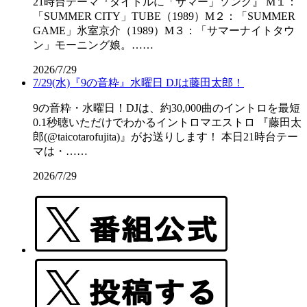
21時台テーマ『タイトルに「サマー」ソング』 M１：
「SUMMER CITY」TUBE（1989）M２：「SUMMER
GAME」氷室京介（1989）M３：「サマーナイトタウ
ン」モーニング娘。……
2026/7/29
7/29(水)『9の音粋』水曜日 DJは藤田太郎！
9の音粋・水曜日！DJは、約30,000曲のイントロを最短
0.1秒聴いただけでわかるイントロマエストロ 『藤田太
郎(@taicotarofujita)』がお送りします！ 本日21時台テー
マは・……
2026/7/29