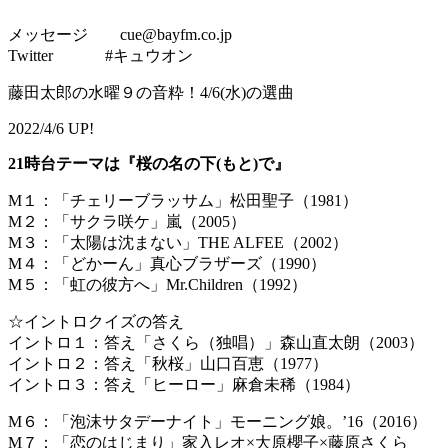
メッセージ cue@bayfm.co.jp
Twitter #キュウオン
藤田太郎の水曜９の音粋！4/6(水)の選曲
2022/4/6 UP!
21時台テーマは『桜の名の下(もと)で』
M１：「チェリーブラッサム」松田聖子（1981）
M２：「サクラ咲ケ」嵐（2005）
M３：「太陽は沈まない」THE ALFEE（2002）
M４：「どかーん」真心ブラザーズ（1990）
M５：「虹の彼方へ」Mr.Children（1992）
☆イントロクイズの答え
イントロ１：答え「さくら（独唱）」森山直太朗（2003）
イントロ２：答え「秋桜」山口百恵（1977）
イントロ３：答え「ヒーロー」麻倉未稀（1984）
M６：「泡沫サタデーナイト」モーニング娘。’16（2016）
M７：「恋のはじまり」家入レオ×大原櫻子×藤原さくら