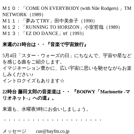
M１０：「COME ON EVERYBODY (with Nile Rodgers) 」TM
NETWORK（1989）
M１１：「夢みてTRY」田中美奈子（1990）
M１２：「RUNNING TO HORIZON」小室哲哉（1989）
M１３：「EZ DO DANCE」trf（1993）
来週の21時台は・・『音楽で宇宙旅行』
5月4日「スター・ウォーズの日」にちなんで、宇宙や星など
を感じる曲をご紹介します。
イマジネーション豊かに、広い宇宙に思いを馳せながらお楽
しみください♪
イントロクイズもあります☆
22時台 藤田太郎の音楽道は・・ 『BOØWY「Marionette -マ
リオネット-」への道』。
来週も、水曜夜9時にお会いしましょう。
・・・・・・・・・・・・・・・・・・・・・
メッセージ cue@bayfm.co.jp