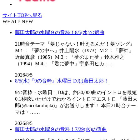
サイトTOPへ戻る
WHAT’s NEW
藤田太郎の水曜９の音粋！8/5(水)の選曲
21時台テーマ『夢じゃない！叶えるんだ！夢ソング』
M１：「夢の中へ」井上陽水（1973）M２：「夢絆」
近藤真彦（1985）M３：「夢のまた夢」鈴木雅之
（1994）M４：「君に夢中」宇多田ヒカ……
2026/8/5
8/5(水)『9の音粋』水曜日 DJは藤田太郎！
9の音粋・水曜日！DJは、約30,000曲のイントロを最短
0.1秒聴いただけでわかるイントロマエストロ 『藤田太
郎(@taicotarofujita)』がお送りします！ 本日21時台テー
マは・……
2026/8/5
藤田太郎の水曜９の音粋！7/29(水)の選曲