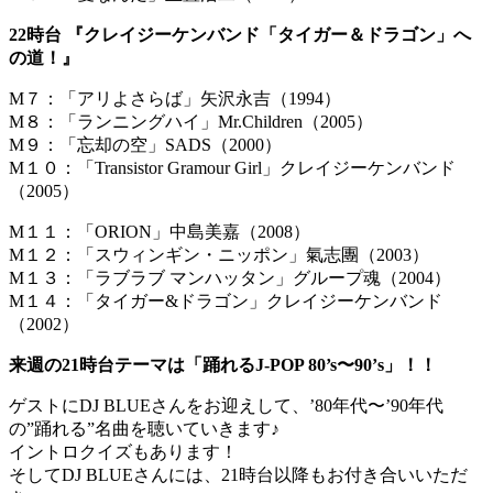
22時台 『クレイジーケンバンド「タイガー＆ドラゴン」へ
の道！』
M７：「アリよさらば」矢沢永吉（1994）
M８：「ランニングハイ」Mr.Children（2005）
M９：「忘却の空」SADS（2000）
M１０：「Transistor Gramour Girl」クレイジーケンバンド
（2005）
M１１：「ORION」中島美嘉（2008）
M１２：「スウィンギン・ニッポン」氣志團（2003）
M１３：「ラブラブ マンハッタン」グループ魂（2004）
M１４：「タイガー&ドラゴン」クレイジーケンバンド
（2002）
来週の21時台テーマは「踊れるJ-POP 80’s〜90’s」！！
ゲストにDJ BLUEさんをお迎えして、’80年代〜’90年代
の”踊れる”名曲を聴いていきます♪
イントロクイズもあります！
そしてDJ BLUEさんには、21時台以降もお付き合いいただ