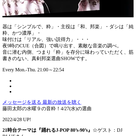
器は「シンプルで、粋」・主役は「和、邦楽」・ダシは「純
粋、かつ濃厚」・
味付けは「リアル、強い説得力」・・・
夜9時のCUE（合図）で鳴り出す、素敵な音楽の調べ。
音に潜む内側、つまり「粋」を存分に味わっていただく、筋
書きのない、真剣邦楽選曲SHOWです。
Every Mon.-Thu. 21:00～22:54
メッセージを送る
最新の放送を聴く
藤田太郎の水曜９の音粋！4/27(水)の選曲
2022/4/28 UP!
21時台テーマは『踊れるJ-POP 80’s-90’s』
☆ゲスト：DJ