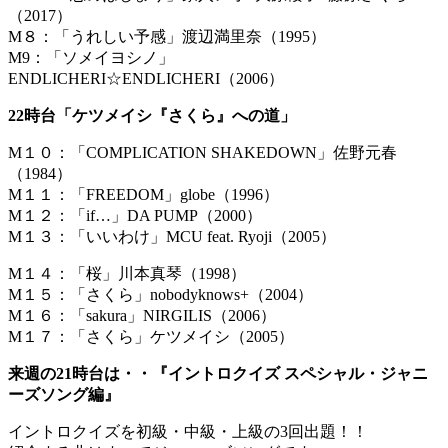
（2017）
M８：「うれしい予感」渡辺満里奈（1995）
M9：「ソメイヨシノ」
ENDLICHERI☆ENDLICHERI（2006）
22時台「ケツメイシ『さくら』への道」
M１０：「COMPLICATION SHAKEDOWN」佐野元春
（1984）
M１１：「FREEDOM」globe（1996）
M１２：「if…」DA PUMP（2000）
M１３：「いいわけ」MCU feat. Ryoji（2005）
M１４：「桜」川本真琴（1998）
M１５：「さくら」nobodyknows+（2004）
M１６：「sakura」NIRGILIS（2006）
M１７：「さくら」ケツメイシ（2005）
来週の21時台は・・『イントロクイズ スペシャル・ジャニ
ーズソング編』
イントロクイズを初級・中級・上級の3回出題！！