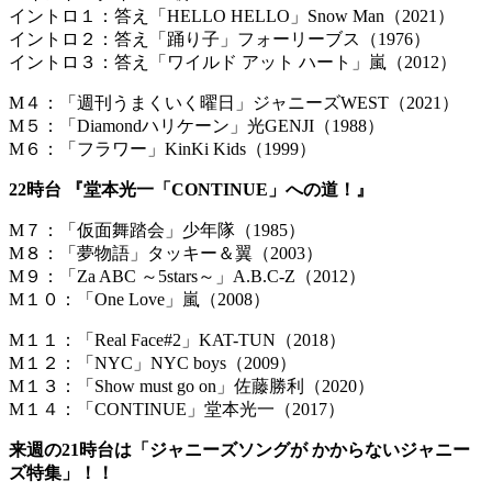
イントロ１：答え「HELLO HELLO」Snow Man（2021）
イントロ２：答え「踊り子」フォーリーブス（1976）
イントロ３：答え「ワイルド アット ハート」嵐（2012）
M４：「週刊うまくいく曜日」ジャニーズWEST（2021）
M５：「Diamondハリケーン」光GENJI（1988）
M６：「フラワー」KinKi Kids（1999）
22時台 『堂本光一「CONTINUE」への道！』
M７：「仮面舞踏会」少年隊（1985）
M８：「夢物語」タッキー＆翼（2003）
M９：「Za ABC ～5stars～」A.B.C-Z（2012）
M１０：「One Love」嵐（2008）
M１１：「Real Face#2」KAT-TUN（2018）
M１２：「NYC」NYC boys（2009）
M１３：「Show must go on」佐藤勝利（2020）
M１４：「CONTINUE」堂本光一（2017）
来週の21時台は「ジャニーズソングが かからないジャニー
ズ特集」！！