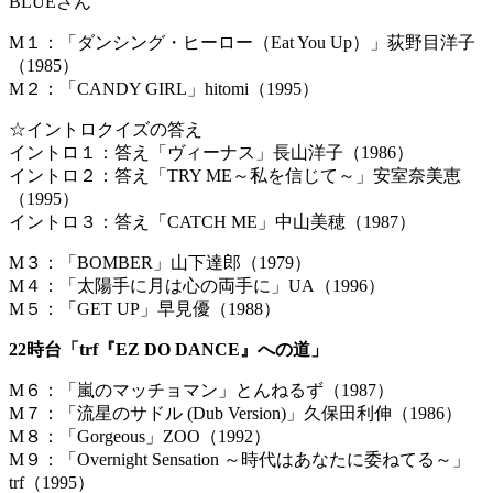
BLUEさん
M１：「ダンシング・ヒーロー（Eat You Up）」荻野目洋子
（1985）
M２：「CANDY GIRL」hitomi（1995）
☆イントロクイズの答え
イントロ１：答え「ヴィーナス」長山洋子（1986）
イントロ２：答え「TRY ME～私を信じて～」安室奈美恵
（1995）
イントロ３：答え「CATCH ME」中山美穂（1987）
M３：「BOMBER」山下達郎（1979）
M４：「太陽手に月は心の両手に」UA（1996）
M５：「GET UP」早見優（1988）
22時台「trf『EZ DO DANCE』への道」
M６：「嵐のマッチョマン」とんねるず（1987）
M７：「流星のサドル (Dub Version)」久保田利伸（1986）
M８：「Gorgeous」ZOO（1992）
M９：「Overnight Sensation ～時代はあなたに委ねてる～」
trf（1995）