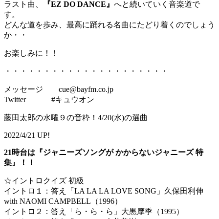
ラスト曲、
『EZ DO DANCE』
へと続いていく音楽道で
す。
どんな道を歩み、最高に踊れる名曲にたどり着くのでしょう
か・・
お楽しみに！！
・・・・・・・・・・・・・・・・・・・・・
メッセージ cue@bayfm.co.jp
Twitter #キュウオン
藤田太郎の水曜９の音粋！4/20(水)の選曲
2022/4/21 UP!
21時台は『ジャニーズソングが かからないジャニーズ 特
集』！！
☆イントロクイズ 初級
イントロ１：答え「LA LA LA LOVE SONG」久保田利伸
with NAOMI CAMPBELL（1996）
イントロ２：答え「ら・ら・ら」大黒摩季（1995）