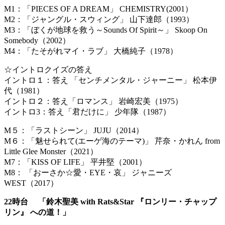
M1：「PIECES OF A DREAM」 CHEMISTRY(2001）
M2：「ジャングル・スウィング」 山下達郎（1993）
M3：「ぼくが地球を救う～Sounds Of Spirit～」 Skoop On
Somebody（2002）
M4：「たそがれマイ・ラブ」 大橋純子（1978）
☆イントロクイズの答え
イントロ１：答え 「センチメンタル・ジャーニー」 松本伊
代（1981）
イントロ２：答え「ロマンス」 岩崎宏美（1975）
イントロ3：答え「君だけに」 少年隊（1987）
M５：「ラストシーン」 JUJU（2014）
M６：「魅せられて(エーゲ海のテーマ)」 芹奈・かれん from
Little Glee Monster（2021）
M7：「KISS OF LIFE」 平井堅（2001）
M8： 「おーさか☆愛・EYE・哀」 ジャニーズ
WEST（2017）
22時台 「鈴木聖美 with Rats&Star 『ロンリー・チャップ
リン』 への道！」