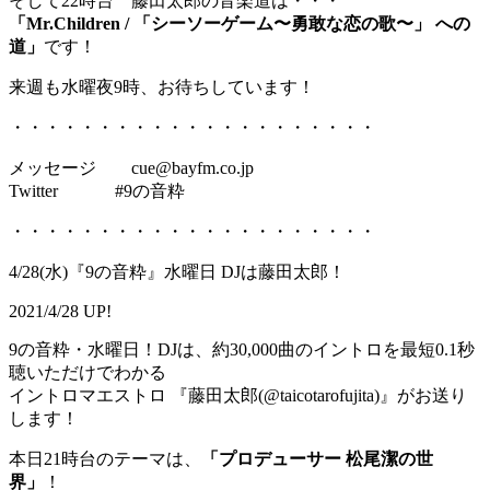
そして22時台 藤田太郎の音楽道は・・・
「Mr.Children / 「シーソーゲーム〜勇敢な恋の歌〜」 への
道」
です！
来週も水曜夜9時、お待ちしています！
・・・・・・・・・・・・・・・・・・・・・
メッセージ cue@bayfm.co.jp
Twitter #9の音粋
・・・・・・・・・・・・・・・・・・・・・
4/28(水)『9の音粋』水曜日 DJは藤田太郎！
2021/4/28 UP!
9の音粋・水曜日！DJは、約30,000曲のイントロを最短0.1秒
聴いただけでわかる
イントロマエストロ 『藤田太郎(@taicotarofujita)』がお送り
します！
本日21時台のテーマは、
「プロデューサー 松尾潔の世
界」
！