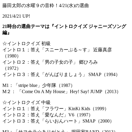
藤田太郎の水曜９の音粋！4/21(水)の選曲
2021/4/21 UP!
21時台の選曲テーマは『イントロクイズ ジャニーズソング
編』
☆イントロクイズ 初級
イントロ１；答え「スニーカーぶる～す」 近藤真彦
（1980）
イントロ２：答え「男の子女の子」 郷ひろみ
（1972）
イントロ３：答え「がんばりましょう」 SMAP（1994）
M1：「stripe blue」少年隊（1987）
M２： 「Come On A My House」Hey! Say! JUMP（2013）
☆イントロクイズ 中級
イントロ１：答え「フラワー」KinKi Kids（1999）
イントロ２：答え「愛なんだ」V6（1997）
イントロ３：答え「らいおんハート」SMAP（2000）
M3：「サヨナラ☆ありがとう」 堀田家BAND（2013）