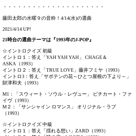
・・・・・・・・・・・・・・・・・・・・・
藤田太郎の水曜９の音粋！4/14(水)の選曲
2021/4/14 UP!
21時台の選曲テーマは『1993年のJ-POP』
☆イントロクイズ 初級
イントロ１：答え「YAH YAH YAH」 CHAGE＆
ASKA（1993）
イントロ２：答え「TRUE LOVE」藤井フミヤ（1993）
イントロ3：答え「サボテンの花～ひとつ屋根の下より～」
財津和夫（1993）
M1：「スウィート・ソウル・レヴュー」 ピチカート・ファ
イヴ（1993）
M２：「サンシャイン ロマンス」 オリジナル・ラブ
（1993）
☆イントロクイズ 中級
イントロ１：答え「揺れる想い」ZARD（1993）