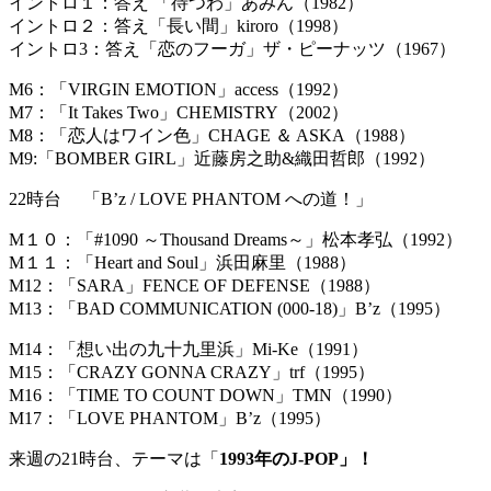
イントロ１：答え 「待つわ」あみん（1982）
イントロ２：答え「長い間」kiroro（1998）
イントロ3：答え「恋のフーガ」ザ・ピーナッツ（1967）
M6：「VIRGIN EMOTION」access（1992）
M7：「It Takes Two」CHEMISTRY（2002）
M8：「恋人はワイン色」CHAGE ＆ ASKA（1988）
M9:「BOMBER GIRL」近藤房之助&織田哲郎（1992）
22時台 「B’z / LOVE PHANTOM への道！」
M１０：「#1090 ～Thousand Dreams～」松本孝弘（1992）
M１１：「Heart and Soul」浜田麻里（1988）
M12：「SARA」FENCE OF DEFENSE（1988）
M13：「BAD COMMUNICATION (000-18)」B’z（1995）
M14：「想い出の九十九里浜」Mi-Ke（1991）
M15：「CRAZY GONNA CRAZY」trf（1995）
M16：「TIME TO COUNT DOWN」TMN（1990）
M17：「LOVE PHANTOM」B’z（1995）
来週の21時台、テーマは「
1993年のJ-POP」！