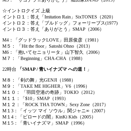
☆イントロクイズ 上級
イントロ１：答え「Imitation Rain」SixTONES（2020）
イントロ２：答え「ブルドッグ」フォーリーブス(1977)
イントロ３：答え「ありがとう」SMAP（2006）
M4：「グッドラックLOVE」田原俊彦（1981）
M５： 「Hit the floor」Satoshi Ohno（2013）
M6：「抱いてセニョリータ」山下智久（2006）
M７：「Beginning」CHA-CHA（1988）
22時台
「SMAP / 青いイナズマ への道！
」
M８：「剣の舞」光GENJI（1988）
M９：「TAKE ME HIGHER」V6（1996）
M１０： 「羽田空港の奇跡」TOKIO（2012）
M１１：「$10」SMAP（1993）
M１２：「ROCK THA TOWN」Sexy Zone（2017）
M１3：「イッツ マイ ソウル」関ジャニ∞（2007）
M１4：「ビロードの闇」KinKi Kids（2005）
M１5：「青いイナズマ」SMAP（1996）