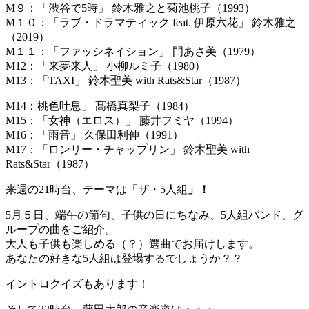
M９：「渋谷で5時」 鈴木雅之と菊池桃子（1993）
M１０：「ラブ・ドラマティック feat. 伊原六花」 鈴木雅之
（2019）
M１１：「ファッシネイション」 門あさ美（1979）
M12：「来夢来人」 小柳ルミ子（1980）
M13：「TAXI」 鈴木聖美 with Rats&Star（1987）
M14：桃色吐息」 髙橋真梨子（1984）
M15：「女神（エロス）」 藤井フミヤ（1994）
M16：「雨音」 久保田利伸（1991）
M17：「ロンリー・チャップリン」 鈴木聖美 with
Rats&Star（1987）
来週の21時台、テーマは「ザ・5人組
」！
5月５日、端午の節句、子供の日にちなみ、5人組バンド、グ
ループの曲をご紹介。
大人も子供も楽しめる（？）選曲でお届けします。
あなたの好きな5人組は登場するでしょうか？？
イントロクイズもあります！