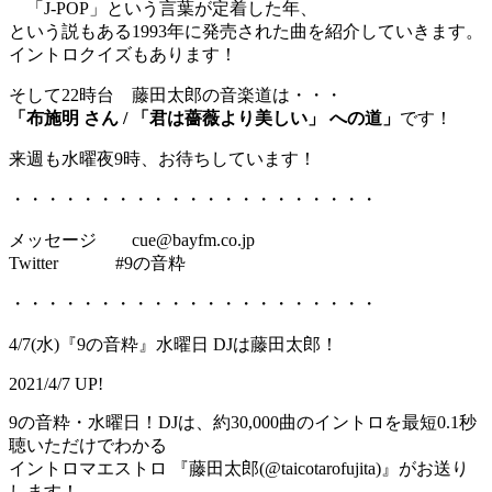
「J-POP」という言葉が定着した年、
という説もある1993年に発売された曲を紹介していきます。
イントロクイズもあります！
そして22時台 藤田太郎の音楽道は・・・
「布施明 さん / 「君は薔薇より美しい」 への道」
です！
来週も水曜夜9時、お待ちしています！
・・・・・・・・・・・・・・・・・・・・・
メッセージ cue@bayfm.co.jp
Twitter #9の音粋
・・・・・・・・・・・・・・・・・・・・・
4/7(水)『9の音粋』水曜日 DJは藤田太郎！
2021/4/7 UP!
9の音粋・水曜日！DJは、約30,000曲のイントロを最短0.1秒
聴いただけでわかる
イントロマエストロ 『藤田太郎(@taicotarofujita)』がお送り
します！