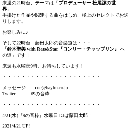
来週の21時台、テーマは「
プロデューサー 松尾潔の世
界
」！
手掛けた作品や関連する曲をはじめ、極上のセレクトでお送
りします。
お楽しみに♪
そして22時台 藤田太郎の音楽道は・・・
「鈴木聖美 with Rats&Star『ロンリー・チャップリン』
へ
の道」です！
来週も水曜夜9時、お待ちしています！
・・・・・・・・・・・・・・・・・・・・・
メッセージ cue@bayfm.co.jp
Twitter #9の音粋
・・・・・・・・・・・・・・・・・・・・・
4/21(水)『9の音粋』水曜日 DJは藤田太郎！
2021/4/21 UP!