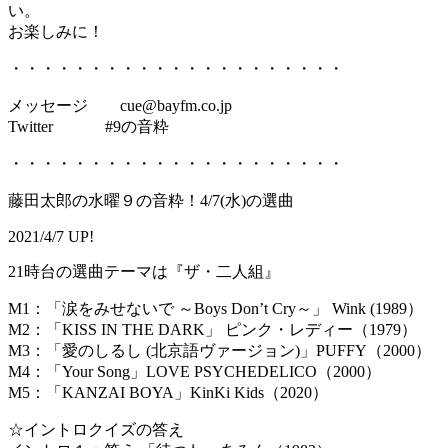
い。
お楽しみに！
・・・・・・・・・・・・・・・・・・・・・
メッセージ cue@bayfm.co.jp
Twitter #9の音粋
・・・・・・・・・・・・・・・・・・・・・
藤田太郎の水曜９の音粋！4/7(水)の選曲
2021/4/7 UP!
21時台の選曲テーマは『ザ・二人組』
M1：「涙をみせないで ～Boys Don’t Cry～」 Wink (1989）
M2：「KISS IN THE DARK」 ピンク・レディー（1979）
M3：「愛のしるし (北京語ヴァージョン)」PUFFY（2000）
M4：「Your Song」LOVE PSYCHEDELICO（2000）
M5：「KANZAI BOYA」KinKi Kids（2020）
☆イントロクイズの答え