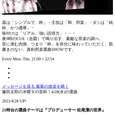
器は「シンプルで、粋」・主役は「和、邦楽」・ダシは「純
粋、かつ濃厚」・
味付けは「リアル、強い説得力」・・・
夜9時のCUE（合図）で鳴り出す、素敵な音楽の調べ。
音に潜む内側、つまり「粋」を存分に味わっていただく、筋
書きのない、真剣邦楽選曲SHOWです。
Every Mon.-Thu. 21:00～22:54
メッセージを送る
最新の放送を聴く
藤田太郎の水曜９の音粋！4/28(水)の選曲
2021/4/28 UP!
21時台の選曲テーマは『プロデューサー 松尾潔の世界』