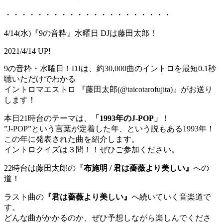
・・・・・・・・・・・・・・・・・・・・・
4/14(水)『9の音粋』水曜日 DJは藤田太郎！
2021/4/14 UP!
9の音粋・水曜日！DJは、約30,000曲のイントロを最短0.1秒
聴いただけでわかる
イントロマエストロ 『藤田太郎(@taicotarofujita)』がお送り
します！
本日21時台のテーマは、
「1993年のJ-POP」
！
”J-POP”という言葉が定着した年、という説もある1993年！
この年に発表された曲を紹介します。
イントロクイズは３問！！ぜひご参加ください。
22時台は藤田太郎の『
布施明 / 君は薔薇より美しい』
への
道！
ラスト曲の
『君は薔薇より美しい』
へ続いていく音楽道で
す。
どんな曲がかかるのか、ぜひ予想しながら楽しんでくださ