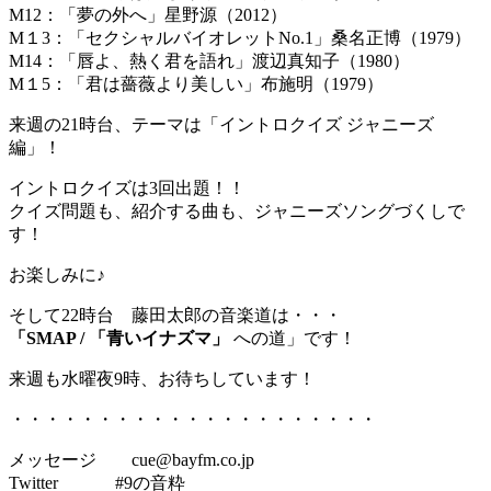
M12：「夢の外へ」星野源（2012）
M１3：「セクシャルバイオレットNo.1」桑名正博（1979）
M14：「唇よ、熱く君を語れ」渡辺真知子（1980）
M１5：「君は薔薇より美しい」布施明（1979）
来週の21時台、テーマは「イントロクイズ ジャニーズ
編」！
イントロクイズは3回出題！！
クイズ問題も、紹介する曲も、ジャニーズソングづくしで
す！
お楽しみに♪
そして22時台 藤田太郎の音楽道は・・・
「SMAP / 「青いイナズマ」
への道」です！
来週も水曜夜9時、お待ちしています！
・・・・・・・・・・・・・・・・・・・・・
メッセージ cue@bayfm.co.jp
Twitter #9の音粋