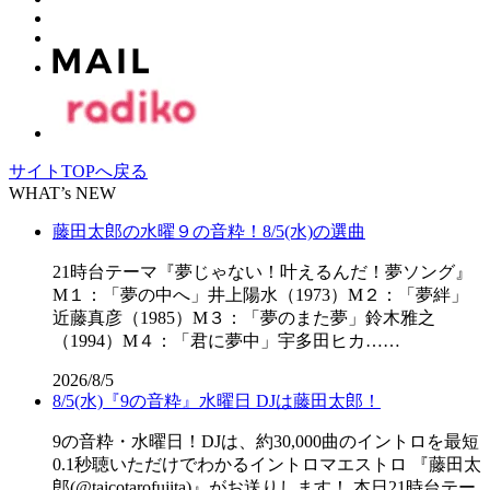
サイトTOPへ戻る
WHAT’s NEW
藤田太郎の水曜９の音粋！8/5(水)の選曲
21時台テーマ『夢じゃない！叶えるんだ！夢ソング』
M１：「夢の中へ」井上陽水（1973）M２：「夢絆」
近藤真彦（1985）M３：「夢のまた夢」鈴木雅之
（1994）M４：「君に夢中」宇多田ヒカ……
2026/8/5
8/5(水)『9の音粋』水曜日 DJは藤田太郎！
9の音粋・水曜日！DJは、約30,000曲のイントロを最短
0.1秒聴いただけでわかるイントロマエストロ 『藤田太
郎(@taicotarofujita)』がお送りします！ 本日21時台テー