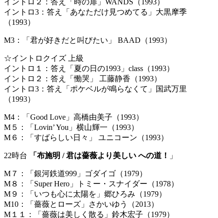
イントロ２：答え「時の扉」WANDS（1993）
イントロ3：答え「あなただけ見つめてる」大黒摩季
（1993）
M3：「君が好きだと叫びたい」 BAAD（1993）
☆イントロクイズ 上級
イントロ１：答え「夏の日の1993」class（1993）
イントロ２：答え「慟哭」 工藤静香（1993）
イントロ3：答え「ポケベルが鳴らなくて」国武万里
（1993）
M4：「Good Love」高橋由美子（1993）
M５：「Lovin’ You」横山輝一（1993）
M６：「すばらしい日々」 ユニコーン（1993）
22時台
「布施明 / 君は薔薇より美しい への道！
」
M７：「銀河鉄道999」ゴダイゴ（1979）
M８：「Super Hero」トミー・スナイダー（1978）
M９：「いつも心に太陽を」郷ひろみ（1979）
M10：「薔薇とローズ」さかいゆう（2013）
M１１：「薔薇は美しく散る」鈴木宏子（1979）