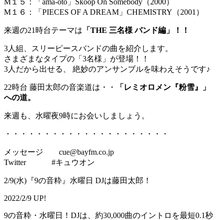
M１５：「ama-oto」Skoop On Somebody（2000）
M１６：「PIECES OF A DREAM」CHEMISTRY（2001）
来週の21時台テーマは
「THE 三名様 バンド編」！！
3人組、スリーピースバンドの曲を紹介します。
さまざまなタイプの「3名様」が登場！！
3人だから出せる、 絶妙のアンサンブルを味わえそうです♪
22時台 藤田太郎の音楽道は・・
「レミオロメン『粉雪』」
への道。
来週も、水曜夜9時にお会いしましょう。
・・・・・・・・・・・・・・・・・・・・・
メッセージ cue@bayfm.co.jp
Twitter #キュウオン
2/9(水)『9の音粋』水曜日 DJは藤田太郎！
2022/2/9 UP!
9の音粋・水曜日！DJは、約30,000曲のイントロを最短0.1秒