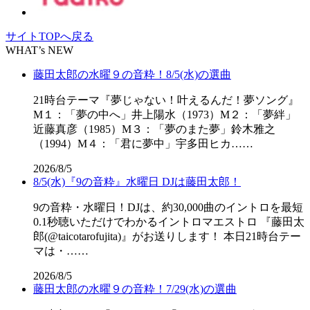
サイトTOPへ戻る
WHAT’s NEW
藤田太郎の水曜９の音粋！8/5(水)の選曲
21時台テーマ『夢じゃない！叶えるんだ！夢ソング』
M１：「夢の中へ」井上陽水（1973）M２：「夢絆」
近藤真彦（1985）M３：「夢のまた夢」鈴木雅之
（1994）M４：「君に夢中」宇多田ヒカ……
2026/8/5
8/5(水)『9の音粋』水曜日 DJは藤田太郎！
9の音粋・水曜日！DJは、約30,000曲のイントロを最短
0.1秒聴いただけでわかるイントロマエストロ 『藤田太
郎(@taicotarofujita)』がお送りします！ 本日21時台テー
マは・……
2026/8/5
藤田太郎の水曜９の音粋！7/29(水)の選曲