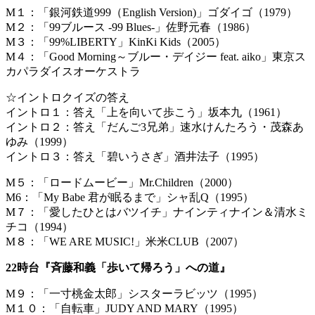
M１：「銀河鉄道999（English Version)」ゴダイゴ（1979）
M２：「99ブルース -99 Blues-」佐野元春（1986）
M３：「99%LIBERTY」KinKi Kids（2005）
M４：「Good Morning～ブルー・デイジー feat. aiko」東京ス
カパラダイスオーケストラ
☆イントロクイズの答え
イントロ１：答え「上を向いて歩こう」坂本九（1961）
イントロ２：答え「だんご3兄弟」速水けんたろう・茂森あ
ゆみ（1999）
イントロ３：答え「碧いうさぎ」酒井法子（1995）
M５：「ロードムービー」Mr.Children（2000）
M6：「My Babe 君が眠るまで」シャ乱Q（1995）
M７：「愛したひとはバツイチ」ナインティナイン＆清水ミ
チコ（1994）
M８：「WE ARE MUSIC!」米米CLUB（2007）
22時台『斉藤和義「歩いて帰ろう」への道』
M９：「一寸桃金太郎」シスターラビッツ（1995）
M１０：「自転車」JUDY AND MARY（1995）