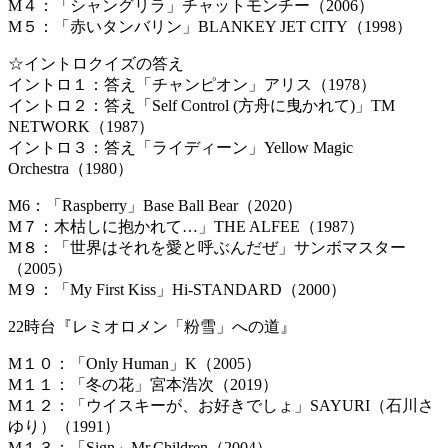
M４：「シャングリラ」チャットモンチー（2006）
M５：「赤いタンバリン」BLANKEY JET CITY（1998）
☆イントロクイズの答え
イントロ１：答え「チャンピオン」アリス（1978）
イントロ２：答え「Self Control (方舟に曳かれて)」TM
NETWORK（1987）
イントロ３：答え「ライディーン」Yellow Magic
Orchestra（1980）
M6：「Raspberry」Base Ball Bear（2020）
M７：木枯しに抱かれて…」THE ALFEE（1987）
M８：「世界はそれを愛と呼ぶんだぜ」サンボマスター
（2005）
M９：「My First Kiss」Hi-STANDARD（2000）
22時台『レミオロメン「粉雪」への道』
M１０：「Only Human」K（2005）
M１１：「冬の花」宮本浩次（2019）
M１２：「ウイスキーが、お好きでしょ」SAYURI（石川さ
ゆり）（1991）
M１３：「Sign」Mr.Children（2004）