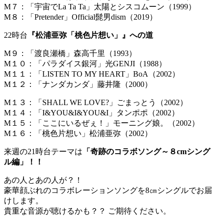
M７：「宇宙でLa Ta Ta」太陽とシスコムーン（1999）
M８：「Pretender」Official髭男dism（2019）
22時台
『松浦亜弥「桃色片想い」』への道
M９：「渡良瀬橋」森高千里（1993）
M１０：「パラダイス銀河」光GENJI（1988）
M１１：「LISTEN TO MY HEART」BoA（2002）
M１２：「ナンダカンダ」藤井隆（2000）
M１３：「SHALL WE LOVE?」ごまっとう（2002）
M１４：「I&YOU&I&YOU&I」タンポポ（2002）
M１５：「ここにいるぜぇ！」モーニング娘。（2002）
M１６：「桃色片想い」松浦亜弥（2002）
来週の21時台テーマは
「奇跡のコラボソング～８cmシング
ル編」！！
あの人とあの人が？！
豪華顔ぶれのコラボレーションソングを8㎝シングルでお届
けします。
貴重な音源が聴けるかも？？ ご期待ください。