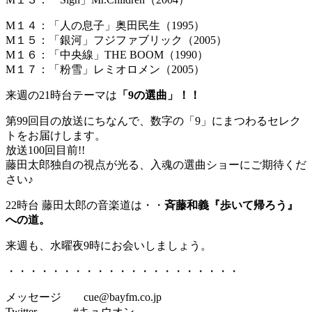
M１４：「人の息子」奥田民生（1995）
M１５：「銀河」フジファブリック（2005）
M１６：「中央線」THE BOOM（1990）
M１７：「粉雪」レミオロメン（2005）
来週の21時台テーマは
「9の選曲」！！
第99回目の放送にちなんで、数字の「9」にまつわるセレク
トをお届けします。
放送100回目前!!
藤田太郎独自の視点が光る、入魂の選曲ショーにご期待くだ
さい♪
22時台 藤田太郎の音楽道は・・
斉藤和義『歩いて帰ろう』
への道。
来週も、水曜夜9時にお会いしましょう。
・・・・・・・・・・・・・・・・・・・・・
メッセージ cue@bayfm.co.jp
Twitter #キュウオン