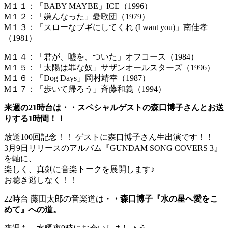
M１１：「BABY MAYBE」ICE（1996）
M１２：「嫌んなった」憂歌団（1979）
M１３：「スローなブギにしてくれ (I want you)」南佳孝
（1981）
M１４：「君が、嘘を、ついた」オフコース（1984）
M１５：「太陽は罪な奴」サザンオールスターズ（1996）
M１６：「Dog Days」岡村靖幸（1987）
M１７：「歩いて帰ろう」斉藤和義（1994）
来週の21時台は・・スペシャルゲストの森口博子さんとお送
りする1時間！！
放送100回記念！！ ゲストに森口博子さん生出演です！！
3月9日リリースのアルバム『GUNDAM SONG COVERS 3』
を軸に、
楽しく、真剣に音楽トークを展開します♪
お聴き逃しなく！！
22時台 藤田太郎の音楽道は・
・森口博子『水の星へ愛をこ
めて』への道。