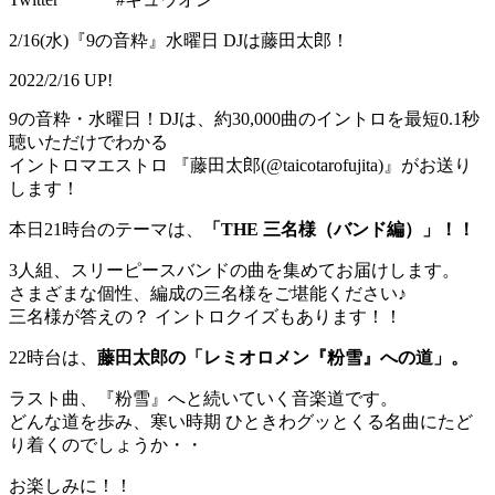
2/16(水)『9の音粋』水曜日 DJは藤田太郎！
2022/2/16 UP!
9の音粋・水曜日！DJは、約30,000曲のイントロを最短0.1秒
聴いただけでわかる
イントロマエストロ 『藤田太郎(@taicotarofujita)』がお送り
します！
本日21時台のテーマは、
「THE 三名様（バンド編）」！！
3人組、スリーピースバンドの曲を集めてお届けします。
さまざまな個性、編成の三名様をご堪能ください♪
三名様が答えの？ イントロクイズもあります！！
22時台は、
藤田太郎の「レミオロメン『粉雪』への道」。
ラスト曲、『粉雪』へと続いていく音楽道です。
どんな道を歩み、寒い時期 ひときわグッとくる名曲にたど
り着くのでしょうか・・
お楽しみに！！