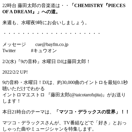
22時台 藤田太郎の音楽道は・・
「CHEMISTRY『PIECES
OF A DREAM』」への道。
来週も、水曜夜9時にお会いしましょう。
・・・・・・・・・・・・・・・・・・・・・
メッセージ cue@bayfm.co.jp
Twitter #キュウオン
2/2(水)『9の音粋』水曜日 DJは藤田太郎！
2022/2/2 UP!
9の音粋・水曜日！DJは、約30,000曲のイントロを最短0.1秒
聴いただけでわかる
イントロマエストロ 『藤田太郎(@taicotarofujita)』がお送り
します！
本日21時台のテーマは、
「マツコ・デラックスの世界」！！
マツコ・デラックスさんが、TV番組などで「好き」とおっ
しゃった曲やミュージシャンを特集します。