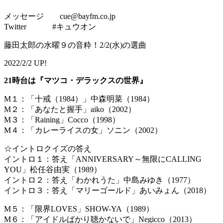
メッセージ cue@bayfm.co.jp
Twitter #キュウオン
藤田太郎の水曜９の音粋！2/2(水)の選曲
2022/2/2 UP!
21時台は『マツコ・デラックスの世界』
M１：「十戒（1984）」中森明菜（1984）
M２：「あなたと握手」aiko（2002）
M３：「Raining」Cocco（1998）
M４：「カレーライスの女」ソニン（2002）
☆イントロクイズの答え
イントロ１：答え「ANNIVERSARY～無限にCALLING
YOU」松任谷由実（1989）
イントロ２：答え「わかれうた」中島みゆき（1977）
イントロ３：答え「マリーゴールド」あいみょん（2018）
M５：「限界LOVES」SHOW-YA（1989）
M６：「アイドルばかり聴かないで」Negicco（2013）