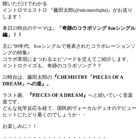
聴いただけでわかる
イントロマエストロ 『藤田太郎(@taicotarofujita)』がお送り
します！
本日21時台のテーマは
、「奇跡のコラボソング 8㎝シングル
編」！！
主に’90年代、8㎝シングルで発表されたコラボレーションソ
ングの特集♪
コラボ実現にまつわるエピソードを交えてご紹介します。
イントロクイズも、奇跡のコラボソング？？
22時台は、藤田太郎の
『CHEMISTRY「PIECES OF A
DREAM」への道』。
ラスト曲、
『PIECES OF A DREAM』
へと続いていく音楽
道です。
どんな化学反応を経て、国民的ヴォーカルデュオのデビュー
ヒットにたどり着くのでしょうか・・
お楽しみに！！
・・・・・・・・・・・・・・・・・・・・・