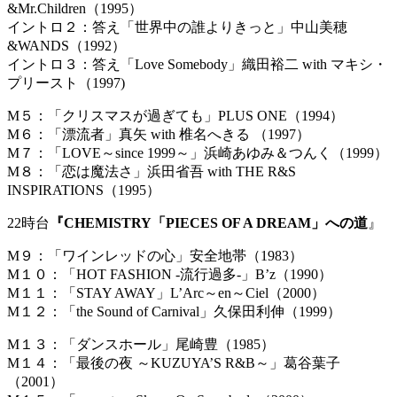
&Mr.Children（1995）
イントロ２：答え「世界中の誰よりきっと」中山美穂
&WANDS（1992）
イントロ３：答え「Love Somebody」織田裕二 with マキシ・
プリースト（1997)
M５：「クリスマスが過ぎても」PLUS ONE（1994）
M６：「漂流者」真矢 with 椎名へきる （1997）
M７：「LOVE～since 1999～」浜崎あゆみ＆つんく（1999）
M８：「恋は魔法さ」浜田省吾 with THE R&S
INSPIRATIONS（1995）
22時台
『CHEMISTRY「PIECES OF A DREAM」への道
』
M９：「ワインレッドの心」安全地帯（1983）
M１０：「HOT FASHION -流行過多-」B’z（1990）
M１１：「STAY AWAY」L’Arc～en～Ciel（2000）
M１２：「the Sound of Carnival」久保田利伸（1999）
M１３：「ダンスホール」尾崎豊（1985）
M１４：「最後の夜 ～KUZUYA’S R&B～」葛谷葉子
（2001）