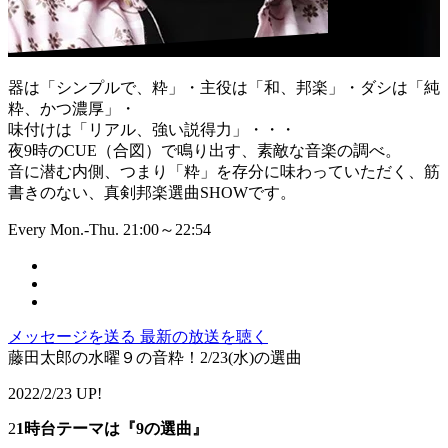
器は「シンプルで、粋」・主役は「和、邦楽」・ダシは「純
粋、かつ濃厚」・
味付けは「リアル、強い説得力」・・・
夜9時のCUE（合図）で鳴り出す、素敵な音楽の調べ。
音に潜む内側、つまり「粋」を存分に味わっていただく、筋
書きのない、真剣邦楽選曲SHOWです。
Every Mon.-Thu. 21:00～22:54
メッセージを送る
最新の放送を聴く
藤田太郎の水曜９の音粋！2/23(水)の選曲
2022/2/23 UP!
2
1時台テーマは『9の選曲』