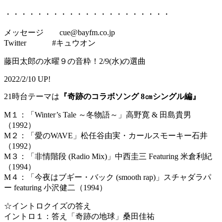
・・・・・・・・・・・・・・・・・・・・・
メッセージ cue@bayfm.co.jp
Twitter #キュウオン
藤田太郎の水曜９の音粋！2/9(水)の選曲
2022/2/10 UP!
21時台テーマは
『奇跡のコラボソング 8㎝シングル編』
M１：「Winter’s Tale ～冬物語～」高野寛 & 田島貴男
（1992）
M２：「愛のWAVE」松任谷由実・カールスモーキー石井
（1992）
M３：「非情階段 (Radio Mix)」中西圭三 Featuring 米倉利紀
（1994）
M４：「今夜はブギー・バック (smooth rap)」スチャダラパ
ー featuring 小沢健二（1994）
☆イントロクイズの答え
イントロ１：答え「奇跡の地球」桑田佳祐