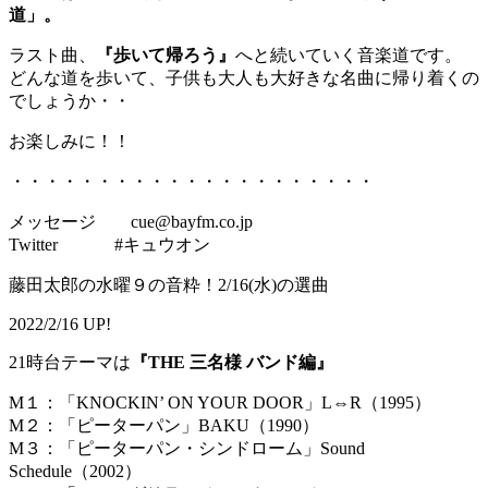
道」。
ラスト曲、
『歩いて帰ろう』
へと続いていく音楽道です。
どんな道を歩いて、子供も大人も大好きな名曲に帰り着くの
でしょうか・・
お楽しみに！！
・・・・・・・・・・・・・・・・・・・・・
メッセージ cue@bayfm.co.jp
Twitter #キュウオン
藤田太郎の水曜９の音粋！2/16(水)の選曲
2022/2/16 UP!
21時台テーマは
『THE 三名様 バンド編』
M１：「KNOCKIN’ ON YOUR DOOR」L⇔R（1995）
M２：「ピーターパン」BAKU（1990）
M３：「ピーターパン・シンドローム」Sound
Schedule（2002）