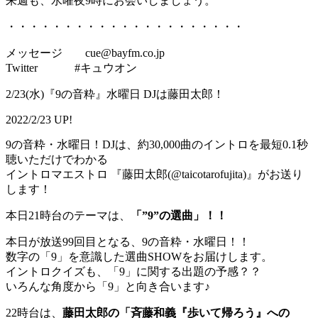
来週も、水曜夜9時にお会いしましょう。
・・・・・・・・・・・・・・・・・・・・・
メッセージ cue@bayfm.co.jp
Twitter #キュウオン
2/23(水)『9の音粋』水曜日 DJは藤田太郎！
2022/2/23 UP!
9の音粋・水曜日！DJは、約30,000曲のイントロを最短0.1秒
聴いただけでわかる
イントロマエストロ 『藤田太郎(@taicotarofujita)』がお送り
します！
本日21時台のテーマは、
「”9”の選曲」！！
本日が放送99回目となる、9の音粋・水曜日！！
数字の「9」を意識した選曲SHOWをお届けします。
イントロクイズも、「9」に関する出題の予感？？
いろんな角度から「9」と向き合います♪
22時台は、
藤田太郎の「斉藤和義『歩いて帰ろう』への